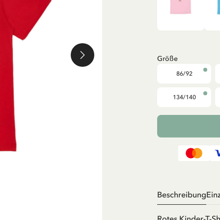
Größe
86/92
134/140
Beschreibung
Ein
Rotes Kinder-T-Sh