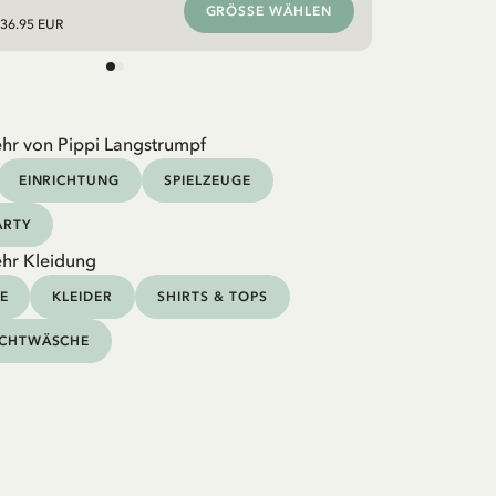
GRÖSSE WÄHLEN
36.95 EUR
hr von Pippi Langstrumpf
EINRICHTUNG
SPIELZEUGE
ARTY
hr Kleidung
E
KLEIDER
SHIRTS & TOPS
CHTWÄSCHE