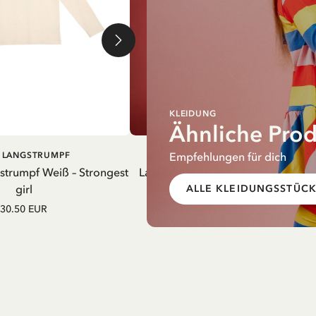
KLEIDUNG
Ähnliche Pro
Empfehlungen für dich
IN DEN
IN DEN
I LANGSTRUMPF
PIPPI LANGSTRUMPF
WARENKORB
WARENK
gstrumpf Weiß – Strongest
Latzkleid Pippi Langstrumpf Streif
girl
Gelb
ALLE KLEIDUNGSSTÜC
30.50 EUR
52.50 EUR