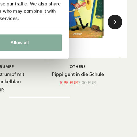
se our traffic. We also share
ers who may combine it with
 services.
Allow all
IN DEN WARENKORB
IN DEN
TRUMPF
OTHERS
WARENKORB
strumpf mit
Pippi geht in die Schule
Shir
unkelblau
5.95 EUR
7.00 EUR
UR