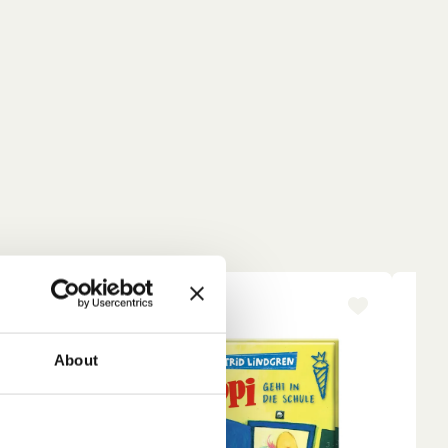
-15%
NE
About