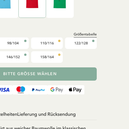
Größentabelle
98/104
110/116
122/128
146/152
158/164
BITTE GRÖSSE WÄHLEN
zelheiten
Lieferung und Rücksendung
irt aus weicher Baumwolle im klassischen