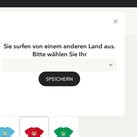
LIEFERLAND
Sie surfen von einem anderen Land aus.
Bitte wählen Sie Ihr
erkleidung
Shirts
Shirts & Tops
UMPF
SPEICHERN
Pippi Langstrumpf – Rot
. MwSt.