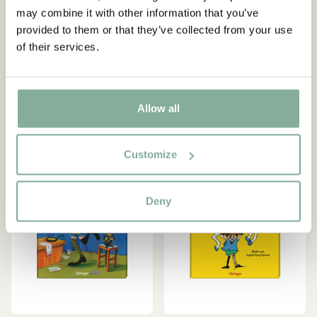
PIPPI LANGSTRUMPF
PIPPI LANGSTRUMPF
Angebote sowie spannende Fakten über Astrid
may combine it with other information that you’ve
Hallo, Pippi Langstrumpf!
Liederbuch „Singen mit
Lindgren. Zusätzlich erhalten Sie 10 % Rabatt auf
provided to them or that they’ve collected from your use
Ihren ersten Einkauf!
Pippi“ (Schwedisch)
10.00 EUR
of their services.
22.06 EUR
25.95 EUR
Ja, ich akzeptiere die
Allgemeinen
IN DEN WARENKORB
IN DEN WARENKORB
Geschäftsbedingungen.
Allow all
JETZT MITGLIED WERDEN
Customize
Deny