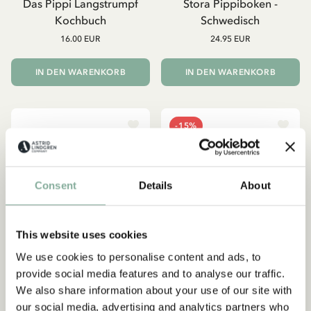
Das Pippi Langstrumpf
Stora Pippiboken -
Kochbuch
Schwedisch
16.00 EUR
24.95 EUR
IN DEN WARENKORB
IN DEN WARENKORB
-15%
Consent
Details
About
Abonnieren Sie unseren
This website uses cookies
Newsletter und erhalten Sie 10
We use cookies to personalise content and ads, to
% Rabatt!
provide social media features and to analyse our traffic.
Werden Sie Abonnent des Astrid Lindgren Store
We also share information about your use of our site with
Newsletters und erhalten Sie exklusive
our social media, advertising and analytics partners who