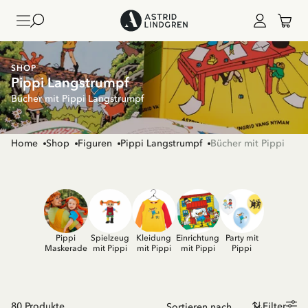
SHOP
Pippi Langstrumpf
Bücher mit Pippi Langstrumpf
Home
Shop
Figuren
Pippi Langstrumpf
Bücher mit Pippi
Pippi
Spielzeug
Kleidung
Einrichtung
Party mit
Maskerade
mit Pippi
mit Pippi
mit Pippi
Pippi
80
Produkte
Filter