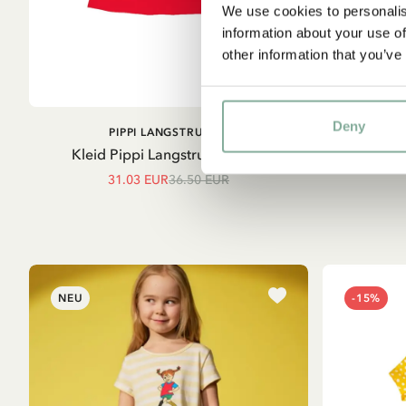
We use cookies to personalis
information about your use of
other information that you’ve
Deny
AUSVERK
IN DEN
PIPPI LANGSTRUMPF
WARENKORB
Kleid Pippi Langstrumpf – Rot
Kurzärmelig
31.03 EUR
36.50 EUR
NEU
-15%