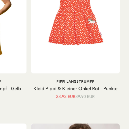
IN DEN
IN DEN
F
PIPPI LANGSTRUMPF
WARENKORB
WARENKORB
mpf – Gelb
Kleid Pippi & Kleiner Onkel Rot – Punkte
33.92 EUR
39.90 EUR