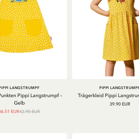
IN DEN
PIPPI LANGSTRUMPF
PIPPI LANGSTRUMP
WARENKORB
Punkten Pippi Langstrumpf –
Trägerkleid Pippi Langstru
Gelb
39.90 EUR
36.51 EUR
42.95 EUR