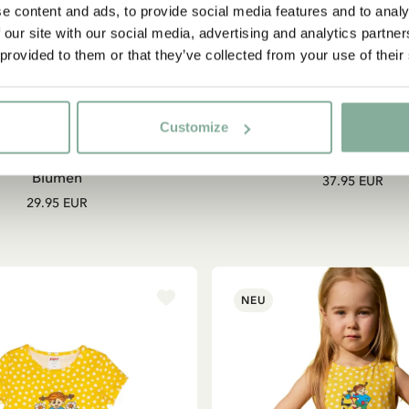
e content and ads, to provide social media features and to analy
 our site with our social media, advertising and analytics partn
 provided to them or that they’ve collected from your use of their
Customize
AUFT
PIPPI LANGSTRUMPF
MICHEL AUS LÖNNEBE
es Kleid Pippi Langstrumpf –
Kleid Ida aus Lönneberg
Blumen
37.95 EUR
29.95 EUR
NEU