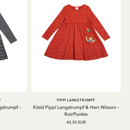
IN DEN
IN DEN
F
PIPPI LANGSTRUMPF
WARENKORB
WARENKORB
gstrumpf –
Kleid Pippi Langstrumpf & Herr Nilsson –
Rot/Punkte
43.50 EUR