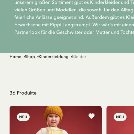
unserem großen Sortiment gibt es Kinderkleider und T
vielen Größen und Modellen, die sowohl für den Alltag 
feierliche Anlässe geeignet sind. Außerdem gibt es Klei
Erwachsene mit Pippi Langstrumpf. Wir wär´s mit eine
Partnerlook für die Geschwister oder Mutter und Tocht
Home
Shop
Kinderkleidung
Kleider
36
Produkte
NEU
NEU