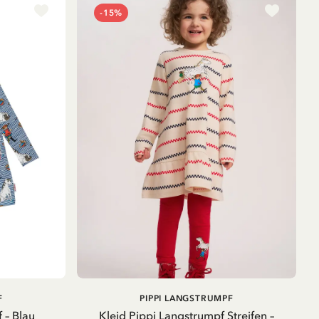
-15%
IN DEN
IN DEN
F
PIPPI LANGSTRUMPF
WARENKORB
WARENKORB
 – Blau
Kleid Pippi Langstrumpf Streifen –