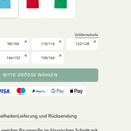
Größentabelle
98/104
110/116
122/128
146/152
158/164
BITTE GRÖSSE WÄHLEN
zelheiten
Lieferung und Rücksendung
s weicher Baumwolle im klassischen Schnitt mit