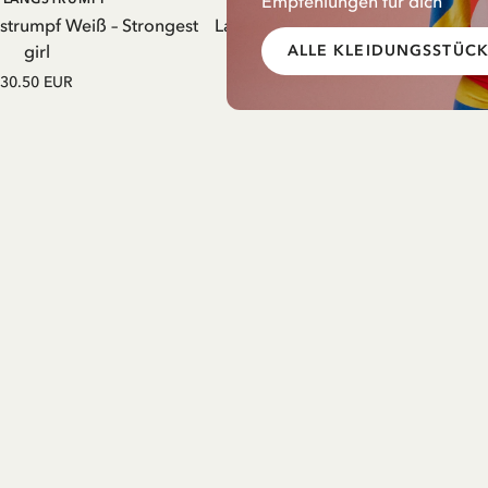
Empfehlungen für dich
WARENKORB
WARENK
gstrumpf Weiß – Strongest
Latzkleid Pippi Langstrumpf Streif
girl
Gelb
ALLE KLEIDUNGSSTÜC
30.50 EUR
52.50 EUR