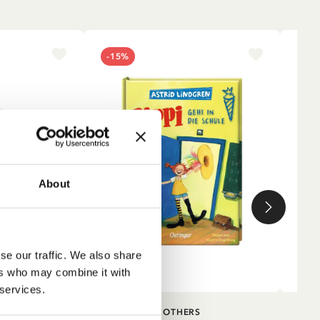
-15%
NE
About
se our traffic. We also share
ers who may combine it with
 services.
IN DEN WARENKORB
IN DEN
TRUMPF
OTHERS