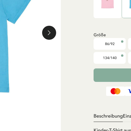
Größe
86/92
134/140
Beschreibung
Ein
Kinder-T-Shirt au