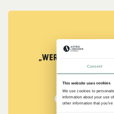
ZITATE
„Wer stark ist, mu
sein.“
Consent
aus Kennst du Pippi Lang
This website uses cookies
We use cookies to personalis
information about your use of
DIE PIPPI-LANGSTRUMPF
other information that you’ve