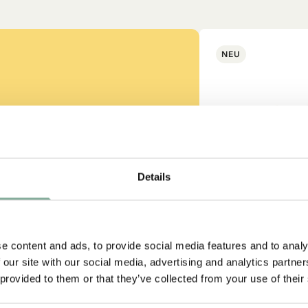
NEU
ss auch gut
Details
strumpf?
e content and ads, to provide social media features and to analy
 our site with our social media, advertising and analytics partn
-SAMMLUNG
 provided to them or that they’ve collected from your use of their
PIPPI LANGS