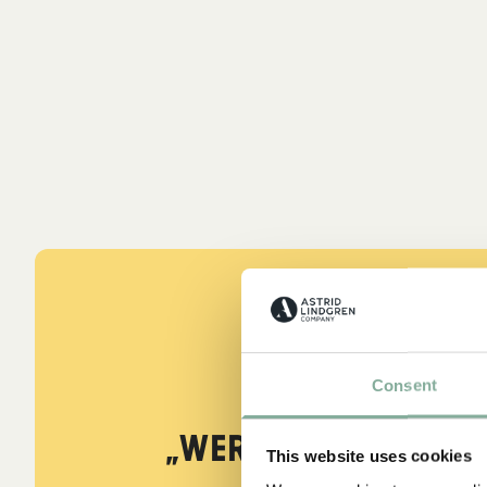
A
Consent
W
ZITATE
„Wer stark ist, mu
Ast
This website uses cookies