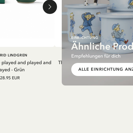
EINRICHTUNG
Ähnliche Pro
EN WARENKORB
IN DEN WARENKORB
Empfehlungen für dich
RID LINDGREN
PIPPI LANGSTRUMPF
e played and played and
Thermosflasche Pippi Langstrumpf
ayed - Grün
Nachthemd Lila – 550 ml
ALLE EINRICHTUNG AN
28.95 EUR
27.97 EUR
32.90 EUR