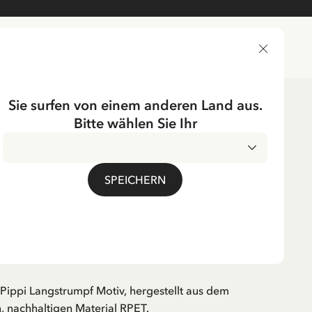
LIEFERLAND
Sie surfen von einem anderen Land aus.
Bitte wählen Sie Ihr
ichtung
Tischgedecke
Teller & Schalen
UMPF
SPEICHERN
eller Pippi
umpf – Grün
MwSt.
t Pippi Langstrumpf Motiv, hergestellt aus dem
, nachhaltigen Material RPET.