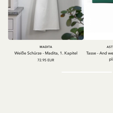
IN DEN WARENKORB
IN D
MADITA
AST
Weiße Schürze - Madita, 1. Kapitel
Tasse - And w
pl
72.95 EUR