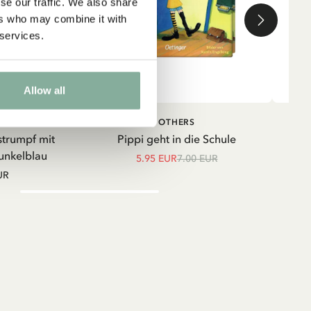
se our traffic. We also share
ers who may combine it with
 services.
Allow all
IN DEN WARENKORB
IN DEN
TRUMPF
OTHERS
WARENKORB
strumpf mit
Pippi geht in die Schule
Shir
unkelblau
5.95 EUR
7.00 EUR
UR