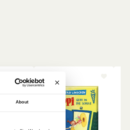
-15%
NE
en
About
nd
r
sten