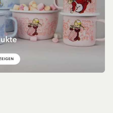
dukte
 im
ZEIGEN