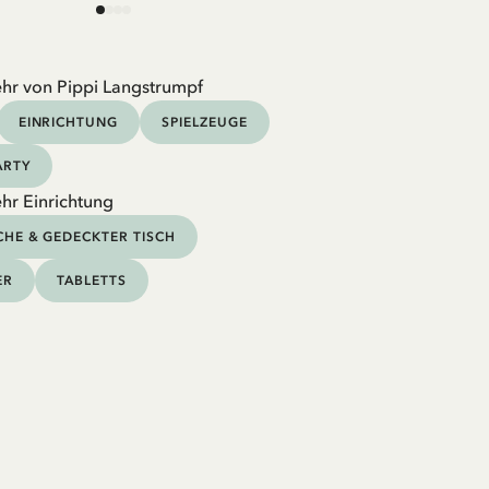
hr von Pippi Langstrumpf
EINRICHTUNG
SPIELZEUGE
ARTY
hr Einrichtung
HE & GEDECKTER TISCH
ER
TABLETTS