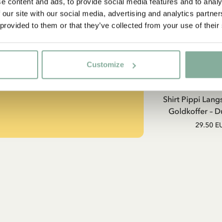
e content and ads, to provide social media features and to analy
 our site with our social media, advertising and analytics partn
 provided to them or that they’ve collected from your use of their
strumpf?
Ja, ich akzeptiere die
Allgemeinen Geschäftsbedingungen.
JETZT MITGLIED WERDEN
-SAMMLUNG
Customize
PIPPI LANGS
Shirt Pippi Lang
Goldkoffer – D
29.50 E