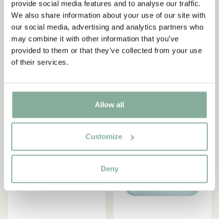
provide social media features and to analyse our traffic.
PIPPI LANGSTRUMPF
MICHEL AUS LÖNNEBERGA
We also share information about your use of our site with
Pippi Langstrumpf Tablett
Michel & Ida Tablett
our social media, advertising and analytics partners who
Geburtstag Rosa – 27 x 20
Birkenfurnier - Beige
may combine it with other information that you’ve
cm
47.95 EUR
provided to them or that they’ve collected from your use
29.95 EUR
of their services.
IN DEN WARENKORB
IN DEN WARENKORB
Allow all
Customize
Deny