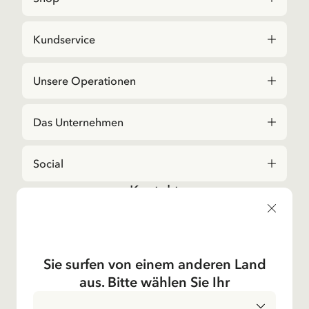
Kundservice
Unsere Operationen
Das Unternehmen
Social
Kontakt
Bei Fragen zu Bestellungen und zum Sortiment,
kontaktieren Sie bitte unseren Kundenservice
E-Mail-Adresse
shop@astridlindgren.com
Sie surfen von einem anderen Land
Wenn Sie Kontakt zu einem Mitarbeitenden des
aus. Bitte wählen Sie Ihr
Astrid Lingren Aktiebolags wollen, dann finden Sie