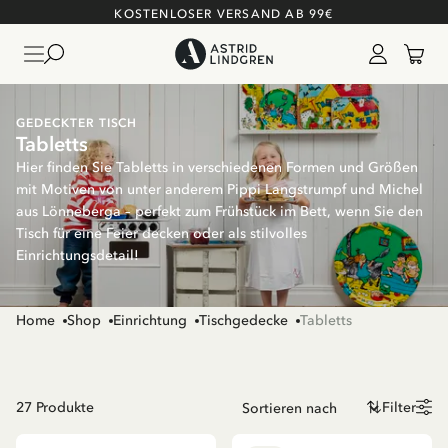
KOSTENLOSER VERSAND AB 99€
GEDECKTER TISCH
Tabletts
Hier finden Sie Tabletts in verschiedenen Formen und Größen
mit Motiven von unter anderem Pippi Langstrumpf und Michel
aus Lönneberga – perfekt zum Frühstück im Bett, wenn Sie den
Tisch für eine Feier decken oder als stilvolles
Einrichtungsdetail!
Home
Shop
Einrichtung
Tischgedecke
Tabletts
27
Produkte
Filter