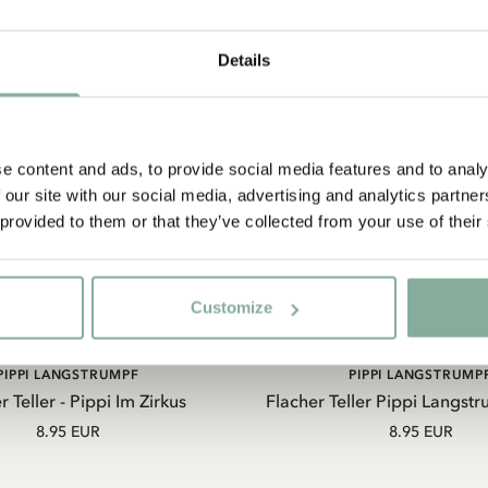
Details
e content and ads, to provide social media features and to analy
 our site with our social media, advertising and analytics partn
 provided to them or that they’ve collected from your use of their
Customize
IN DEN WARENKORB
IN DEN WARENKOR
PIPPI LANGSTRUMPF
PIPPI LANGSTRUMP
r Teller - Pippi Im Zirkus
Flacher Teller Pippi Langst
8.95 EUR
8.95 EUR