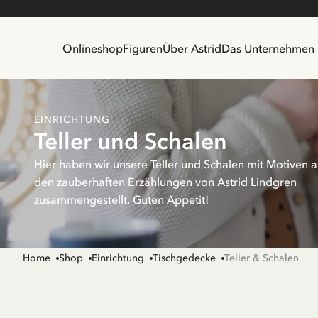
Onlineshop
Figuren
Über Astrid
Das Unternehmen
EINRICHTUNG
Teller und Schalen
Hier haben wir unsere Teller und Schalen mit Motiven 
den zauberhaften Erzählungen von Astrid Lindgren
zusammengestellt. Guten Appetit!
Home
Shop
Einrichtung
Tischgedecke
Teller & Schalen