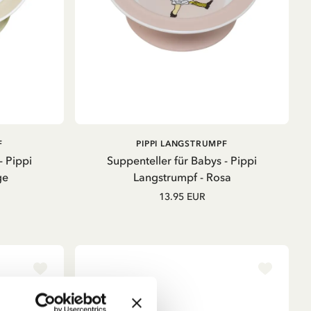
B
IN DEN WARENKORB
F
PIPPI LANGSTRUMPF
- Pippi
Suppenteller für Babys - Pippi
ge
Langstrumpf - Rosa
13.95 EUR