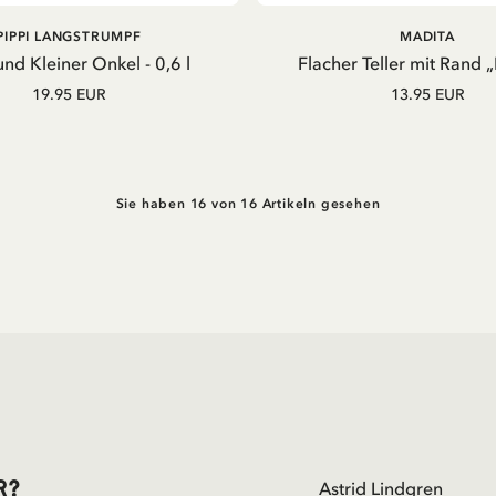
IN DEN WARENKORB
AUSVERKAUFT
PIPPI LANGSTRUMPF
MADITA
und Kleiner Onkel - 0,6 l
Flacher Teller mit Rand 
19.95 EUR
13.95 EUR
Sie haben 16 von 16 Artikeln gesehen
r?
Astrid Lindgren