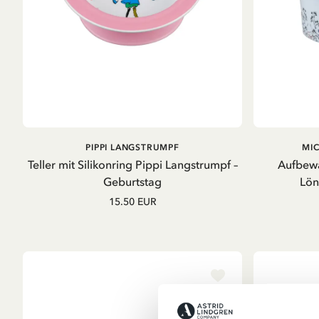
IN DEN WARENKORB
PIPPI LANGSTRUMPF
MI
Teller mit Silikonring Pippi Langstrumpf –
Aufbewa
Geburtstag
Lön
15.50 EUR