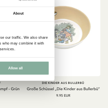
About
se our traffic. We also share
ers who may combine it with
 services.
Allow all
B
IN DEN WARENKORB
F
DIE KINDER AUS BULLERBÜ
rumpf – Grün
Große Schüssel „Die Kinder aus Bullerbü“
9.95 EUR