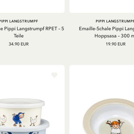
IN DEN WARENKORB
IN DEN WARENKOR
PIPPI LANGSTRUMPF
PIPPI LANGSTRUMP
ce Pippi Langstrumpf RPET – 5
Emaille-Schale Pippi Lan
Teile
Hoppsasa – 300 m
34.90 EUR
19.90 EUR