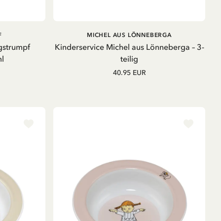
B
IN DEN WARENKORB
F
MICHEL AUS LÖNNEBERGA
gstrumpf
Kinderservice Michel aus Lönneberga – 3-
l
teilig
40.95 EUR