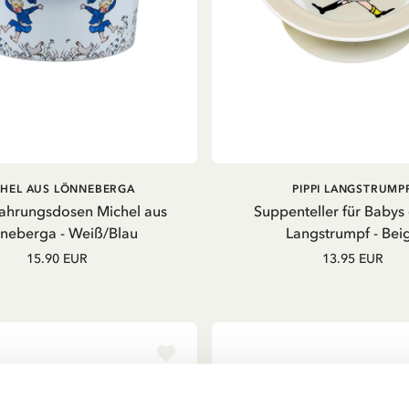
AUSVERKAUFT
IN DEN WARENKOR
CHEL AUS LÖNNEBERGA
PIPPI LANGSTRUMP
hrungsdosen Michel aus
Suppenteller für Babys 
neberga - Weiß/Blau
Langstrumpf - Bei
15.90 EUR
13.95 EUR