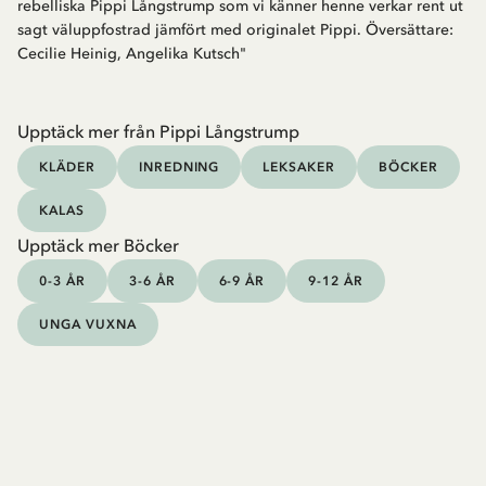
rebelliska Pippi Långstrump som vi känner henne verkar rent ut
sagt väluppfostrad jämfört med originalet Pippi. Översättare:
Cecilie Heinig, Angelika Kutsch"
Upptäck mer från Pippi Långstrump
KLÄDER
INREDNING
LEKSAKER
BÖCKER
KALAS
Upptäck mer Böcker
0-3 ÅR
3-6 ÅR
6-9 ÅR
9-12 ÅR
UNGA VUXNA