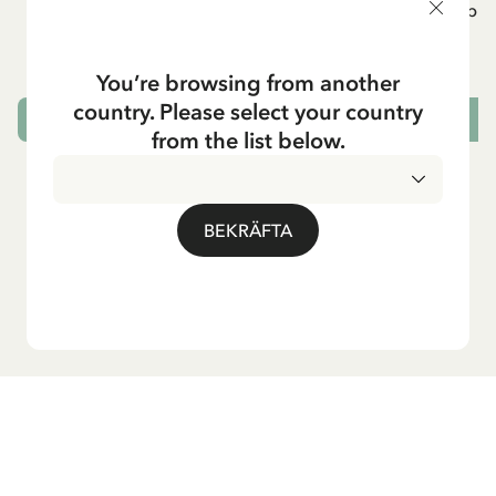
Pippi geht in die Schule (Tyska)
Pippi g
84.15 SEK
99.00 SEK
You’re browsing from another
country. Please select your country
LÄGG I VARUKORG
L
from the list below.
BEKRÄFTA