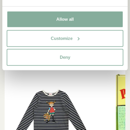
snäll.”
Berättaren i "Känner du Pippi Långstrump?"
Allow all
SE ALLA PRODUKTER MED PIPPI
Customize
Deny
NYINKOMMET
-15%