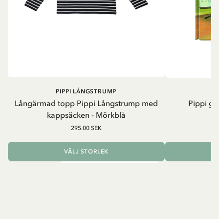
PIPPI LÅNGSTRUMP
Långärmad topp Pippi Långstrump med
Pippi ge
kappsäcken - Mörkblå
8
295.00 SEK
VÄLJ STORLEK
L