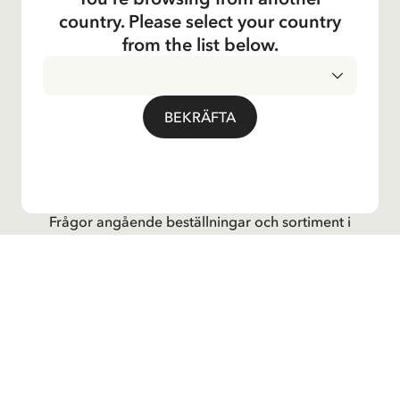
Kundservice
country. Please select your country
from the list below.
Verksamheter
Om Företaget
BEKRÄFTA
Social
Kontakta oss
Frågor angående beställningar och sortiment i
Astrid Lindgrenbutiken
, vänligen kontakta vår
kundtjänst:
E-post
shop@astridlindgren.com
Om du vill komma i kontakt med Astrid Lindgren
Aktiebolag så hittar du alla medarbetare här:
Kontakter