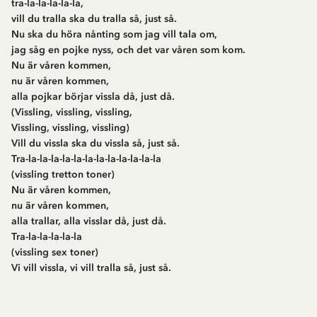
tra-la-la-la-la-la,
vill du tralla ska du tralla så, just så.
Nu ska du höra nånting som jag vill tala om,
jag såg en pojke nyss, och det var våren som kom.
Nu är våren kommen,
nu är våren kommen,
alla pojkar börjar vissla då, just då.
(Vissling, vissling, vissling,
Vissling, vissling, vissling)
Vill du vissla ska du vissla så, just så.
Tra-la-la-la-la-la-la-la-la-la-la-la-la
(vissling tretton toner)
Nu är våren kommen,
nu är våren kommen,
alla trallar, alla visslar då, just då.
Tra-la-la-la-la-la
(vissling sex toner)
Vi vill vissla, vi vill tralla så, just så.