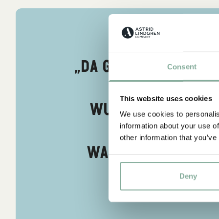
„Da ging Rasmus ein
Consent
einem einzig
This website uses cookies
Wunderbare an d
We use cookies to personalis
tun, was man 
information about your use of
other information that you’ve
wandern, ganz wie
Deny