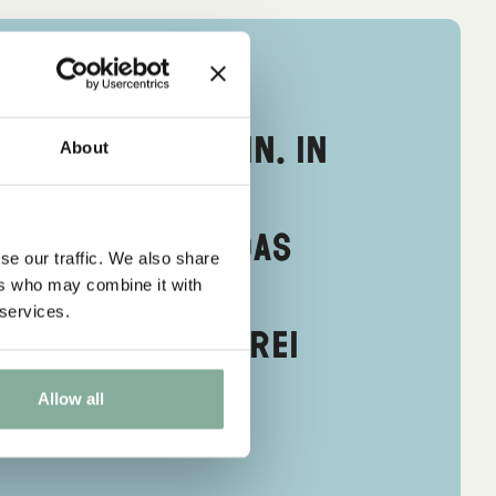
treicher zu sein. In
About
wurde ihm das
konnte genau das
se our traffic. We also share
d schlafen und
ers who may combine it with
 services.
, so göttlich frei
Allow all