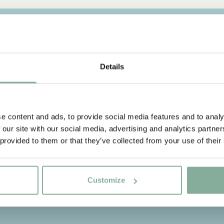
ZITATE
 Licht auf, was es hieß, Lands
Details
en, erleuchteten Augenblick 
iesem neuen Leben klar. Man 
e content and ads, to provide social media features and to analy
wollte. Man konnte essen un
 our site with our social media, advertising and analytics partn
 provided to them or that they’ve collected from your use of their
 es sich ergab. Man war frei
wie ein Vogel im Walde.“
Customize
aus Rasmus und der Landstreicher