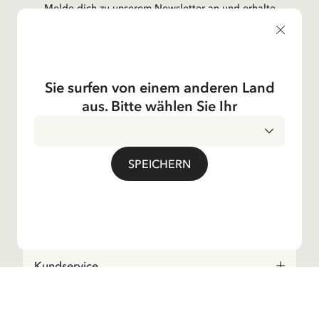
Melde dich zu unserem Newsletter an und erhalte
Gutenachtgeschichten, Neuigkeiten, lustige Produkte und
vieles mehr! Außerdem bekommst du einen Rabattcode
für 10 % auf deine erste Bestellung.
Sie surfen von einem anderen Land
aus. Bitte wählen Sie Ihr
Ja, jag accepterar
villkoren
.
SPEICHERN
Astrid Lindgren
Shop
Kundservice
Unsere Operationen