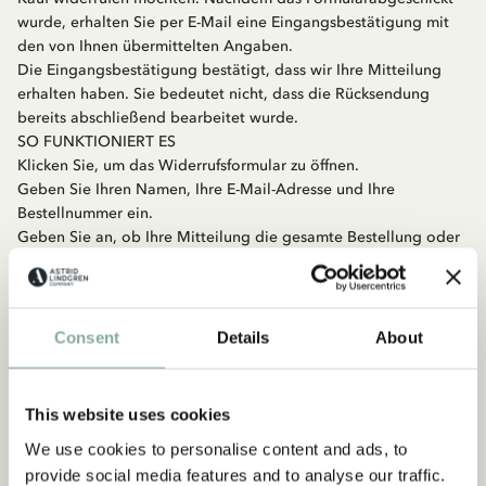
wurde, erhalten Sie per E-Mail eine Eingangsbestätigung mit
den von Ihnen übermittelten Angaben.
Die Eingangsbestätigung bestätigt, dass wir Ihre Mitteilung
erhalten haben. Sie bedeutet nicht, dass die Rücksendung
bereits abschließend bearbeitet wurde.
SO FUNKTIONIERT ES
Klicken Sie, um das Widerrufsformular zu öffnen.
Geben Sie Ihren Namen, Ihre E-Mail-Adresse und Ihre
Bestellnummer ein.
Geben Sie an, ob Ihre Mitteilung die gesamte Bestellung oder
einen Teil der Bestellung betrifft.
Geben Sie an, welche Produkte betroffen sind, wenn Sie nur
einen Teil der Bestellung widerrufen möchten.
Bestätigen Sie, dass Sie den Kauf widerrufen möchten.
Consent
Details
About
Sie erhalten per E-Mail eine Eingangsbestätigung mit den von
Ihnen übermittelten Angaben.
Wir prüfen die Bestellung und kontaktieren Sie bei Bedarf.
This website uses cookies
WENN DIE BESTELLUNG NOCH NICHT VERSENDET WURDE
We use cookies to personalise content and ads, to
Eine Mitteilung darüber, dass Sie den Kauf widerrufen
provide social media features and to analyse our traffic.
möchten, stoppt eine noch nicht gelieferte Bestellung nicht