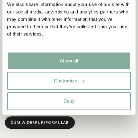
automatisch.
We also share information about your use of our site with
Wenn es möglich ist, die gesamte Bestellung oder Teile der
our social media, advertising and analytics partners who
Bestellung vor dem Versand zu stoppen, wird unser
may combine it with other information that you’ve
Kundenservice Sie kontaktieren, um abzustimmen, welche
provided to them or that they’ve collected from your use
Produkte Ihre Mitteilung betrifft.
of their services.
Wenn die Bestellung nicht rechtzeitig gestoppt werden kann,
müssen Sie die Sendung annehmen und das Produkt oder die
Produkte, die Sie zurücksenden möchten, gemäß
unseren
Rücksendeanweisungen
zurücksenden.
Allow all
WICHTIGE INFORMATIONEN ZU RÜCKSENDUNGEN
Rücksendungen müssen gemäß
unseren
Rückgabebedingungen
zurückgesendet werden.
Customize
Wir akzeptieren keine Rücksendungen von Süßwaren. Wir
akzeptieren auch keine Rücksendungen von versiegelten
Produkten, wenn die Versiegelung gebrochen wurde oder das
Deny
Produkt verwendet wurde.
ZUM WIDERRUFSFORMULAR