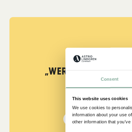
ZITATE
A
„Wer stark ist, mu
Consent
sein.“
W
Ast
This website uses cookies
aus Kennst du Pippi Lang
We use cookies to personalis
information about your use of
DIE PIPPI-LANGSTRUMPF
other information that you’ve