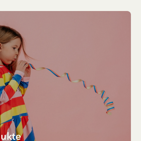
NEU
NEU
dukte