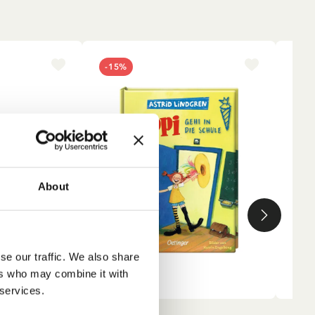
-15%
NE
en
About
nd
r
sten
se our traffic. We also share
ers who may combine it with
 services.