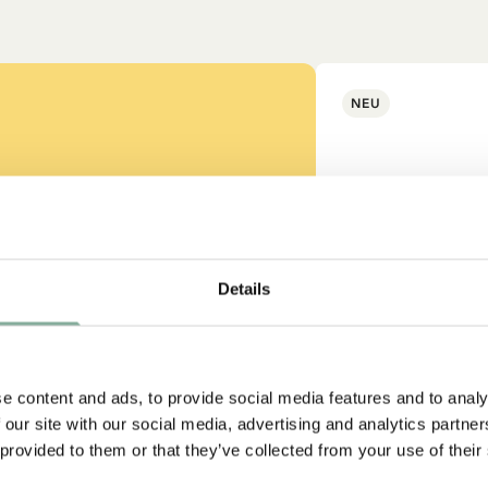
NEU
bonnieren Sie unseren Newsletter und erhalt
ss auch gut
Sie 10 % Rabatt!
Details
erden Sie Abonnent des Astrid Lindgren Store Newsletters u
erhalten Sie exklusive Angebote sowie spannende Fakten übe
rid Lindgren. Zusätzlich erhalten Sie 10 % Rabatt auf Ihren er
strumpf?
Einkauf!
e content and ads, to provide social media features and to analy
 our site with our social media, advertising and analytics partn
-SAMMLUNG
 provided to them or that they’ve collected from your use of their
Ja, ich akzeptiere die
Allgemeinen Geschäftsbedingungen.