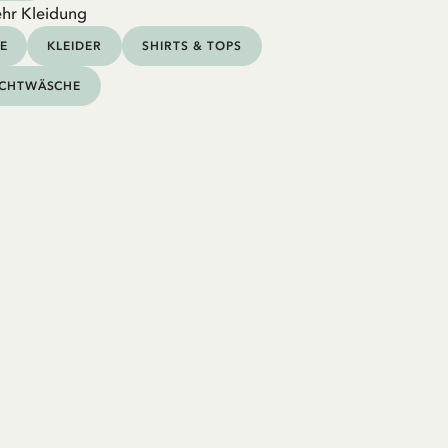
hr Kleidung
E
KLEIDER
SHIRTS & TOPS
CHTWÄSCHE