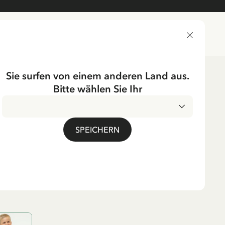
LIEFERLAND
Sie surfen von einem anderen Land aus.
Bitte wählen Sie Ihr
erkleidung
Shirts
Shirts & Tops
UMPF
SPEICHERN
ippilotta Viktualia, Grun
. MwSt.