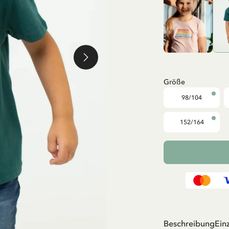
Größe
98/104
152/164
Beschreibung
Ein