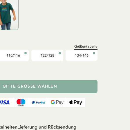
Größentabelle
110/116
122/128
134/146
BITTE GRÖSSE WÄHLEN
zelheiten
Lieferung und Rücksendung