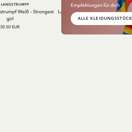
Empfehlungen für dich
IN DEN
IN DEN
I LANGSTRUMPF
PIPPI LANGSTRUMPF
WARENKORB
WARENK
gstrumpf Weiß – Strongest
Latzkleid Pippi Langstrumpf Streif
girl
Gelb
ALLE KLEIDUNGSSTÜC
30.50 EUR
52.50 EUR