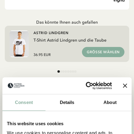
Das könnte Ihnen auch gefallen
ASTRID LINDGREN
T-Shirt Astrid Lindgren und die Taube
GRÖSSE WÄHLEN
36.95 EUR
Entdecken Sie mehr Kleidung
Consent
Details
About
KINDERKOSTÜME
KLEIDER
SHIRTS & TOPS
HOSEN
NACHTWÄSCHE
This website uses cookies
We use cookies to personalise content and ads, to