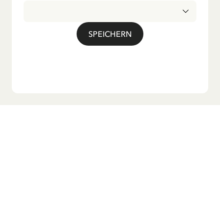
SPEICHERN
Möchtest du unseren Newsletter?
Melde dich zu unserem Newsletter an und erhalte
Gutenachtgeschichten, Neuigkeiten, lustige Produkte und
vieles mehr! Außerdem bekommst du einen Rabattcode