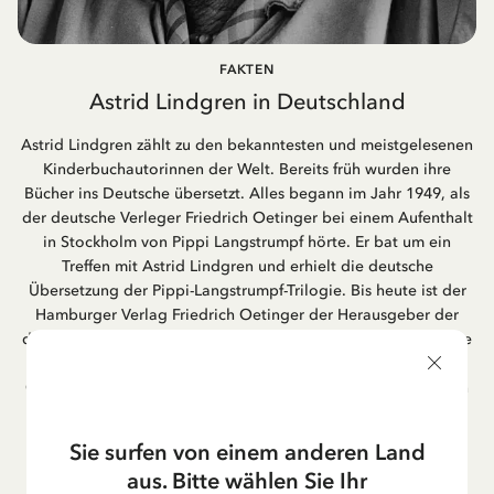
FAKTEN
Astrid Lindgren in Deutschland
Astrid Lindgren zählt zu den bekanntesten und meistgelesenen
Kinderbuchautorinnen der Welt. Bereits früh wurden ihre
Bücher ins Deutsche übersetzt. Alles begann im Jahr 1949, als
der deutsche Verleger Friedrich Oetinger bei einem Aufenthalt
in Stockholm von Pippi Langstrumpf hörte. Er bat um ein
Treffen mit Astrid Lindgren und erhielt die deutsche
Übersetzung der Pippi-Langstrumpf-Trilogie. Bis heute ist der
Hamburger Verlag Friedrich Oetinger der Herausgeber der
deutschen Ausgaben von Astrid Lindgrens Kinderbücher. Viele
der Verfilmungen ihrer Geschichten entstanden als deutsche
Co-Prouktion und werden bis heute regelmäßig im deutschen
Fernsehen ausgestrahlt – insbesondere zur Weihnachtszeit.
Auch die Lieder aus ihren Geschichten erfreuen sich in der
Sie surfen von einem anderen Land
deutschen Übersetzung großer Beliebtheit, darunter das
aus. Bitte wählen Sie Ihr
bekannte Titellied „Hej, Pippi Langstrumpf“.