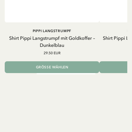
PIPPI LANGSTRUMPF
PI
Shirt Pippi Langstrumpf mit Goldkoffer –
Shirt Pippi L
Dunkelblau
29.50 EUR
GRÖSSE WÄHLEN