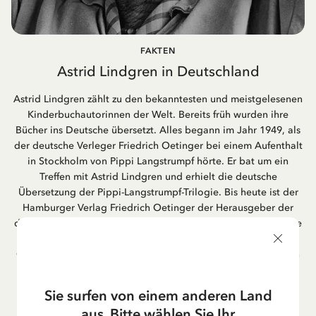
FAKTEN
Astrid Lindgren in Deutschland
Astrid Lindgren zählt zu den bekanntesten und meistgelesenen
Kinderbuchautorinnen der Welt. Bereits früh wurden ihre
Bücher ins Deutsche übersetzt. Alles begann im Jahr 1949, als
der deutsche Verleger Friedrich Oetinger bei einem Aufenthalt
in Stockholm von Pippi Langstrumpf hörte. Er bat um ein
Treffen mit Astrid Lindgren und erhielt die deutsche
Übersetzung der Pippi-Langstrumpf-Trilogie. Bis heute ist der
Hamburger Verlag Friedrich Oetinger der Herausgeber der
deutschen Ausgaben von Astrid Lindgrens Kinderbücher. Viele
der Verfilmungen ihrer Geschichten entstanden als deutsche
Co-Prouktion und werden bis heute regelmäßig im deutschen
Fernsehen ausgestrahlt – insbesondere zur Weihnachtszeit.
Auch die Lieder aus ihren Geschichten erfreuen sich in der
Sie surfen von einem anderen Land
deutschen Übersetzung großer Beliebtheit, darunter das
aus. Bitte wählen Sie Ihr