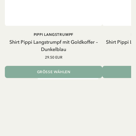
PIPPI LANGSTRUMPF
PI
Shirt Pippi Langstrumpf mit Goldkoffer –
Shirt Pippi L
Dunkelblau
29.50 EUR
GRÖSSE WÄHLEN