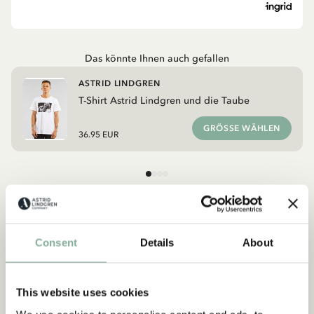
Das könnte Ihnen auch gefallen
ASTRID LINDGREN
T-Shirt Astrid Lindgren und die Taube
GRÖSSE WÄHLEN
36.95 EUR
Entdecken Sie mehr Kleidung
Consent
Details
About
KINDERKOSTÜME
KLEIDER
SHIRTS & TOPS
HOSEN
NACHTWÄSCHE
This website uses cookies