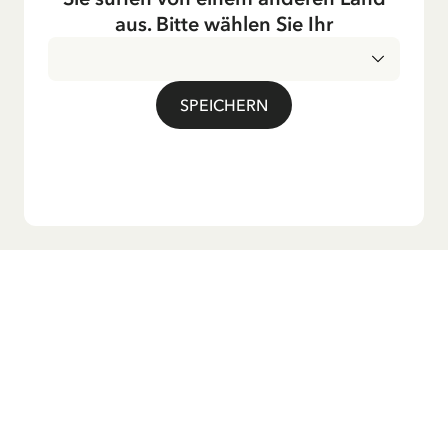
Fernsehen ausgestrahlt – insbesondere zur Weihnachtszeit.
aus. Bitte wählen Sie Ihr
Auch die Lieder aus ihren Geschichten erfreuen sich in der
deutschen Übersetzung großer Beliebtheit, darunter das
bekannte Titellied „Hej, Pippi Langstrumpf“.
SPEICHERN
Möchtest du unseren Newsletter?
Melde dich zu unserem Newsletter an und erhalte