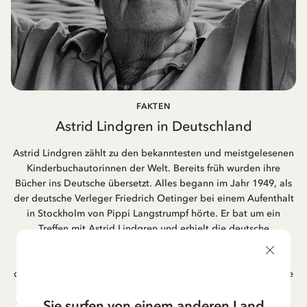
FAKTEN
Astrid Lindgren in Deutschland
Astrid Lindgren zählt zu den bekanntesten und meistgelesenen
Kinderbuchautorinnen der Welt. Bereits früh wurden ihre
Bücher ins Deutsche übersetzt. Alles begann im Jahr 1949, als
der deutsche Verleger Friedrich Oetinger bei einem Aufenthalt
in Stockholm von Pippi Langstrumpf hörte. Er bat um ein
Treffen mit Astrid Lindgren und erhielt die deutsche
Übersetzung der Pippi-Langstrumpf-Trilogie. Bis heute ist der
Hamburger Verlag Friedrich Oetinger der Herausgeber der
deutschen Ausgaben von Astrid Lindgrens Kinderbücher. Viele
der Verfilmungen ihrer Geschichten entstanden als deutsche
Sie surfen von einem anderen Land
Co-Prouktion und werden bis heute regelmäßig im deutschen