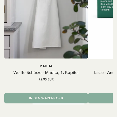
MADITA
A
Weiße Schürze - Madita, 1. Kapitel
Tasse - And
72.95 EUR
IN DEN WARENKORB
I