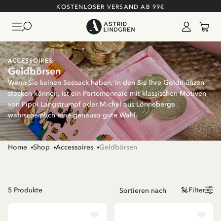
KOSTENLOSER VERSAND AB 99€
ACCESSOIRES
Geldbörsen
Wenn Sie keinen Seesack haben, in den Sie Ihre Goldmünzen
stecken können, ist ein Portemonnaie mit klassischen Motiven
von Pippi Langstrumpf oder Michel aus Lönneberga
wahrscheinlich eine genauso gute Wahl.
Home
Shop
Accessoires
Geldbörsen
5
Produkte
Filter