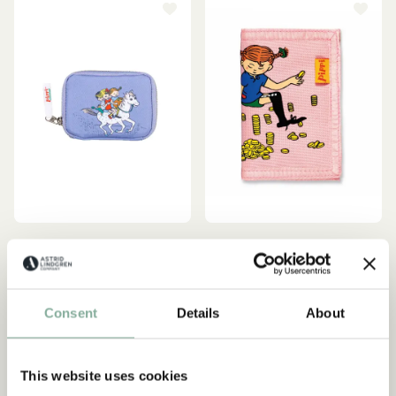
PIPPI LANGSTRUMPF
PIPPI LANGSTRUMPF
Geldbeutel Pippi
Geldbörse Pippi
Langstrumpf - Lila
Langstrumpf - Zartrosa
Consent
Details
About
19.95 EUR
9.95 EUR
AUSVERKAUFT
IN DEN WARENKORB
This website uses cookies