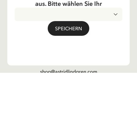
aus. Bitte wählen Sie Ihr
Das Unternehmen
SPEICHERN
Social
Kontakt
Bei Fragen zu Bestellungen und zum Sortiment,
kontaktieren Sie bitte unseren Kundenservice
E-Mail-Adresse
shop@astridlindgren.com
Wenn Sie Kontakt zu einem Mitarbeitenden des
Astrid Lingren Aktiebolags wollen, dann finden Sie
alle Mitarbeitenden hier:
Kontakte
DATENSCHUTZERKLÄRUNG
AGB
LIEFERLAND
IMPRESSUM
© Copyright 2024 Astrid Lindgren Company
Diese Seite wurde zuletzt aktualisiert