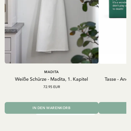
MADITA
A
Weiße Schürze - Madita, 1. Kapitel
Tasse - And
72.95 EUR
IN DEN WARENKORB
I