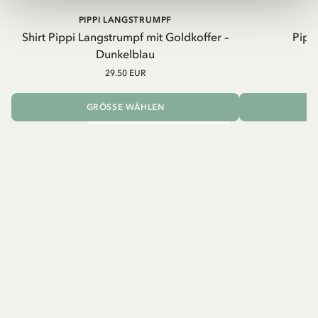
PIPPI LANGSTRUMPF
Shirt Pippi Langstrumpf mit Goldkoffer –
Pippi
Dunkelblau
29.50 EUR
GRÖSSE WÄHLEN
I