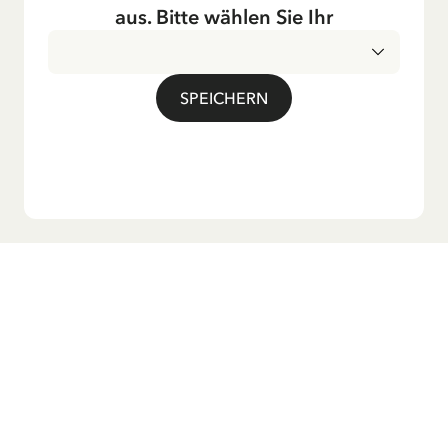
Fernsehen ausgestrahlt – insbesondere zur Weihnachtszeit.
aus. Bitte wählen Sie Ihr
Auch die Lieder aus ihren Geschichten erfreuen sich in der
deutschen Übersetzung großer Beliebtheit, darunter das
bekannte Titellied „Hej, Pippi Langstrumpf“.
SPEICHERN
Möchtest du unseren Newsletter?
Melde dich zu unserem Newsletter an und erhalte
Gutenachtgeschichten, Neuigkeiten, lustige Produkte und