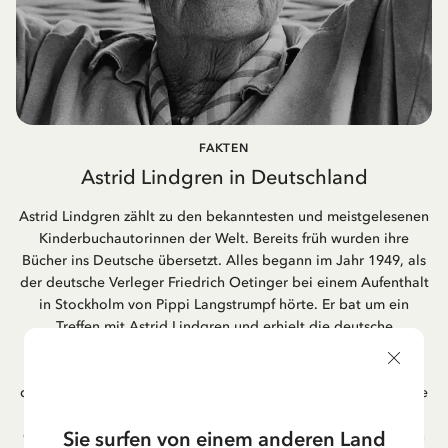
FAKTEN
Astrid Lindgren in Deutschland
Astrid Lindgren zählt zu den bekanntesten und meistgelesenen
Kinderbuchautorinnen der Welt. Bereits früh wurden ihre
Bücher ins Deutsche übersetzt. Alles begann im Jahr 1949, als
der deutsche Verleger Friedrich Oetinger bei einem Aufenthalt
in Stockholm von Pippi Langstrumpf hörte. Er bat um ein
Treffen mit Astrid Lindgren und erhielt die deutsche
Übersetzung der Pippi-Langstrumpf-Trilogie. Bis heute ist der
Hamburger Verlag Friedrich Oetinger der Herausgeber der
deutschen Ausgaben von Astrid Lindgrens Kinderbücher. Viele
der Verfilmungen ihrer Geschichten entstanden als deutsche
Sie surfen von einem anderen Land
Co-Prouktion und werden bis heute regelmäßig im deutschen