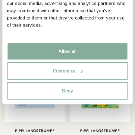
our social media, advertising and analytics partners who
Zeichnen
Lindgren
may combine it with other information that you’ve
7.95 EUR
8.95 EUR
provided to them or that they’ve collected from your use
of their services.
IN DEN WARENKORB
IN DEN WARENKORB
Allow all
Customize
Deny
PIPPI LANGSTRUMPF
PIPPI LANGSTRUMPF