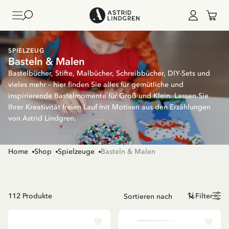
SPIELZEUG
Basteln & Malen
Bastelbücher, Stifte, Malbücher, Schreibbücher, DIY-Sets und
vieles mehr – hier finden Sie alles für gemütliche und
inspirierende Bastelmomente für Groß und Klein. Lassen Sie
Ihrer Kreativität freien Lauf mit Motiven aus den Erzählungen
von Astrid Lindgren.
Home
Shop
Spielzeuge
Basteln & Malen
112
Produkte
Filter