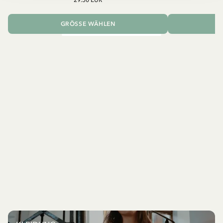
GRÖSSE WÄHLEN
I