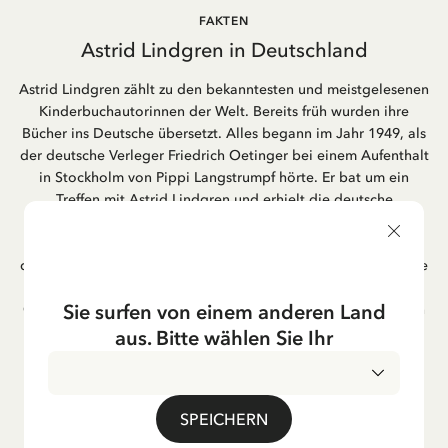
FAKTEN
Astrid Lindgren in Deutschland
Astrid Lindgren zählt zu den bekanntesten und meistgelesenen
Kinderbuchautorinnen der Welt. Bereits früh wurden ihre
Bücher ins Deutsche übersetzt. Alles begann im Jahr 1949, als
der deutsche Verleger Friedrich Oetinger bei einem Aufenthalt
in Stockholm von Pippi Langstrumpf hörte. Er bat um ein
Treffen mit Astrid Lindgren und erhielt die deutsche
Übersetzung der Pippi-Langstrumpf-Trilogie. Bis heute ist der
Hamburger Verlag Friedrich Oetinger der Herausgeber der
deutschen Ausgaben von Astrid Lindgrens Kinderbücher. Viele
der Verfilmungen ihrer Geschichten entstanden als deutsche
Sie surfen von einem anderen Land
Co-Prouktion und werden bis heute regelmäßig im deutschen
Fernsehen ausgestrahlt – insbesondere zur Weihnachtszeit.
aus. Bitte wählen Sie Ihr
Auch die Lieder aus ihren Geschichten erfreuen sich in der
deutschen Übersetzung großer Beliebtheit, darunter das
bekannte Titellied „Hej, Pippi Langstrumpf“.
SPEICHERN