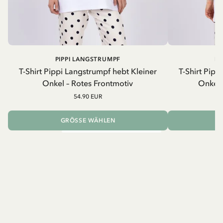
PIPPI LANGSTRUMPF
PI
T-Shirt Pippi Langstrumpf hebt Kleiner
T-Shirt Pipp
Onkel – Rotes Frontmotiv
Onkel 
54.90 EUR
GRÖSSE WÄHLEN