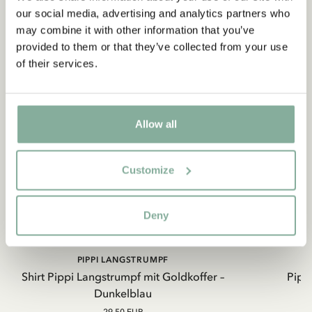
our social media, advertising and analytics partners who
may combine it with other information that you’ve
provided to them or that they’ve collected from your use
of their services.
Allow all
Customize
Deny
PIPPI LANGSTRUMPF
Shirt Pippi Langstrumpf mit Goldkoffer –
Pippi
Dunkelblau
29.50 EUR