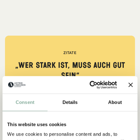
ZITATE
„Wer stark ist, muss auch gut
sein.“
aus Kennst du Pippi Langstrumpf?
Consent
Details
About
DIE PIPPI-LANGSTRUMPF-SAMMLUNG
This website uses cookies
We use cookies to personalise content and ads, to
NEU
-15%