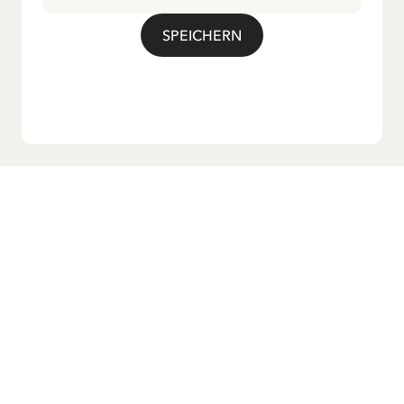
bekannte Titellied „Hej, Pippi Langstrumpf“.
SPEICHERN
Möchtest du unseren Newsletter?
Melde dich zu unserem Newsletter an und erhalte
Gutenachtgeschichten, Neuigkeiten, lustige Produkte und
vieles mehr! Außerdem bekommst du einen Rabattcode
für 10 % auf deine erste Bestellung.