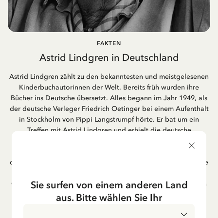
FAKTEN
Astrid Lindgren in Deutschland
Astrid Lindgren zählt zu den bekanntesten und meistgelesenen
Kinderbuchautorinnen der Welt. Bereits früh wurden ihre
Bücher ins Deutsche übersetzt. Alles begann im Jahr 1949, als
der deutsche Verleger Friedrich Oetinger bei einem Aufenthalt
in Stockholm von Pippi Langstrumpf hörte. Er bat um ein
Treffen mit Astrid Lindgren und erhielt die deutsche
Übersetzung der Pippi-Langstrumpf-Trilogie. Bis heute ist der
Hamburger Verlag Friedrich Oetinger der Herausgeber der
deutschen Ausgaben von Astrid Lindgrens Kinderbücher. Viele
der Verfilmungen ihrer Geschichten entstanden als deutsche
Sie surfen von einem anderen Land
Co-Prouktion und werden bis heute regelmäßig im deutschen
Fernsehen ausgestrahlt – insbesondere zur Weihnachtszeit.
aus. Bitte wählen Sie Ihr
Auch die Lieder aus ihren Geschichten erfreuen sich in der
deutschen Übersetzung großer Beliebtheit, darunter das