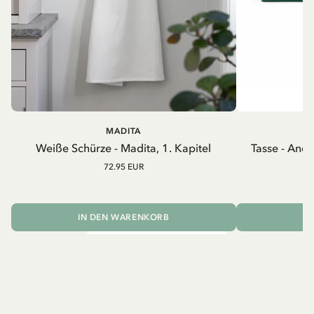
MADITA
A
Weiße Schürze - Madita, 1. Kapitel
Tasse - And
72.95 EUR
IN DEN WARENKORB
I