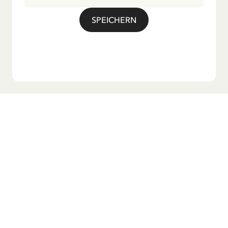
bekannte Titellied „Hej, Pippi Langstrumpf“.
SPEICHERN
Möchtest du unseren Newsletter?
Melde dich zu unserem Newsletter an und erhalte
Gutenachtgeschichten, Neuigkeiten, lustige Produkte und
vieles mehr! Außerdem bekommst du einen Rabattcode
für 10 % auf deine erste Bestellung.