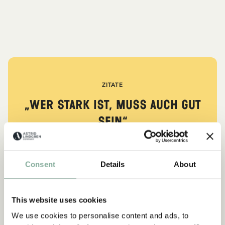
ZITATE
„Wer stark ist, muss auch gut
sein.“
aus Kennst du Pippi Langstrumpf?
Consent
Details
About
DIE PIPPI-LANGSTRUMPF-SAMMLUNG
This website uses cookies
We use cookies to personalise content and ads, to
NEU
-15%