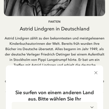
FAKTEN
Astrid Lindgren in Deutschland
Astrid Lindgren zählt zu den bekanntesten und meistgelesenen
Kinderbuchautorinnen der Welt. Bereits früh wurden ihre
Bücher ins Deutsche übersetzt. Alles begann im Jahr 1949, als
der deutsche Verleger Friedrich Oetinger bei einem Aufenthalt
in Stockholm von Pippi Langstrumpf hörte. Er bat um ein
Treffen mit Astrid Lindgren und erhielt die deutsche
Übersetzung der Pippi-Langstrumpf-Trilogie. Bis heute ist der
Hamburger Verlag Friedrich Oetinger der Herausgeber der
deutschen Ausgaben von Astrid Lindgrens Kinderbücher. Viele
der Verfilmungen ihrer Geschichten entstanden als deutsche
Sie surfen von einem anderen Land
Co-Prouktion und werden bis heute regelmäßig im deutschen
Fernsehen ausgestrahlt – insbesondere zur Weihnachtszeit.
aus. Bitte wählen Sie Ihr
Auch die Lieder aus ihren Geschichten erfreuen sich in der
deutschen Übersetzung großer Beliebtheit, darunter das