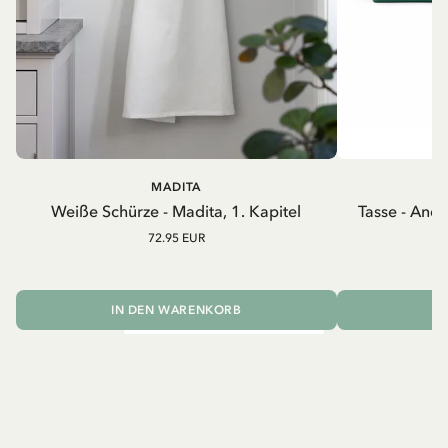
MADITA
A
Weiße Schürze - Madita, 1. Kapitel
Tasse - And
72.95 EUR
IN DEN WARENKORB
I