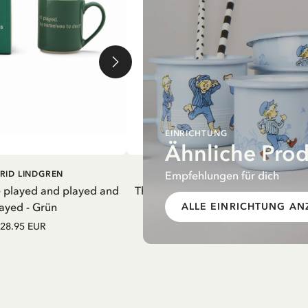
EINRICHTUNG
Ähnliche Pro
EN WARENKORB
IN DEN WARENKORB
Empfehlungen für dich
RID LINDGREN
PIPPI LANGSTRUMPF
e played and played and
Thermosflasche Pippi Langstrumpf
ayed - Grün
Nachthemd Lila – 550 ml
ALLE EINRICHTUNG AN
28.95 EUR
27.97 EUR
32.90 EUR