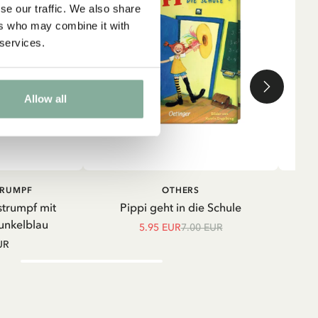
se our traffic. We also share
ers who may combine it with
 services.
Allow all
IN DEN WARENKORB
IN DEN
TRUMPF
OTHERS
WARENKORB
strumpf mit
Pippi geht in die Schule
Shir
unkelblau
5.95 EUR
7.00 EUR
UR