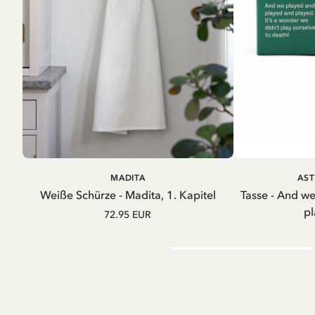
IN DEN WARENKORB
IN D
MADITA
AST
Weiße Schürze - Madita, 1. Kapitel
Tasse - And w
pl
72.95 EUR