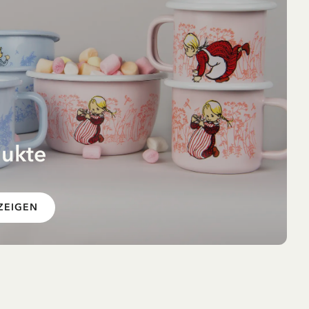
dukte
 im
ZEIGEN