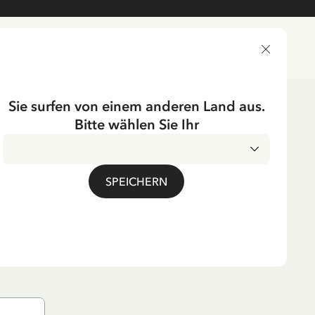
LIEFERLAND
Sie surfen von einem anderen Land aus.
Bitte wählen Sie Ihr
ichtung
Textilien
UMPF
SPEICHERN
ippi Langstrumpf
– Grün
. MwSt.