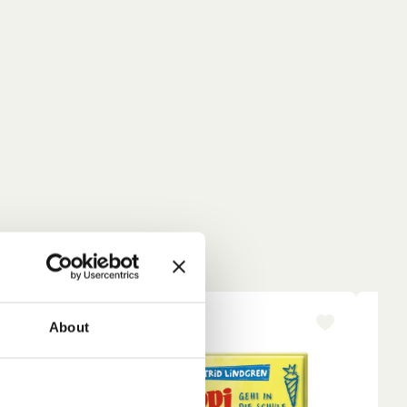
-15%
NE
About