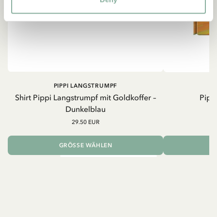
PIPPI LANGSTRUMPF
Shirt Pippi Langstrumpf mit Goldkoffer –
Pippi
Dunkelblau
29.50 EUR
GRÖSSE WÄHLEN
I