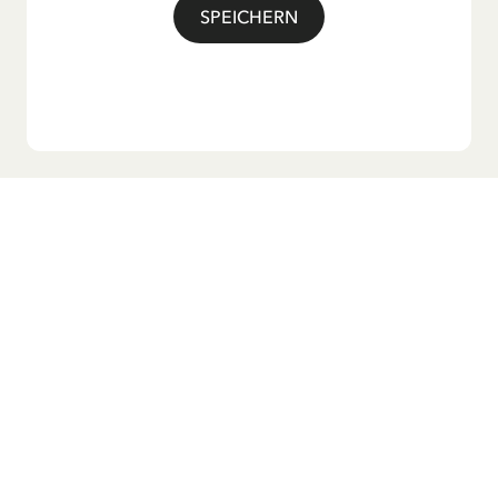
SPEICHERN
Möchtest du unseren Newsletter?
Melde dich zu unserem Newsletter an und erhalte
Gutenachtgeschichten, Neuigkeiten, lustige Produkte und
vieles mehr! Außerdem bekommst du einen Rabattcode
für 10 % auf deine erste Bestellung.