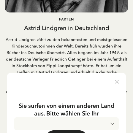
FAKTEN
Astrid Lindgren in Deutschland
Astrid Lindgren zählt zu den bekanntesten und meistgelesenen
Kinderbuchautorinnen der Welt. Bereits früh wurden ihre
Bücher ins Deutsche übersetzt. Alles begann im Jahr 1949, als
der deutsche Verleger Friedrich Oetinger bei einem Aufenthalt
in Stockholm von Pippi Langstrumpf hörte. Er bat um ein
Treffen mit Astrid Lindgren und erhielt die deutsche
Übersetzung der Pippi-Langstrumpf-Trilogie. Bis heute ist der
Hamburger Verlag Friedrich Oetinger der Herausgeber der
deutschen Ausgaben von Astrid Lindgrens Kinderbücher. Viele
der Verfilmungen ihrer Geschichten entstanden als deutsche
Sie surfen von einem anderen Land
Co-Prouktion und werden bis heute regelmäßig im deutschen
Fernsehen ausgestrahlt – insbesondere zur Weihnachtszeit.
aus. Bitte wählen Sie Ihr
Auch die Lieder aus ihren Geschichten erfreuen sich in der
deutschen Übersetzung großer Beliebtheit, darunter das
bekannte Titellied „Hej, Pippi Langstrumpf“.