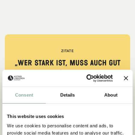
ZITATE
„Wer stark ist, muss auch gut
sein.“
aus Kennst du Pippi Langstrumpf?
Consent
Details
About
DIE PIPPI-LANGSTRUMPF-SAMMLUNG
This website uses cookies
We use cookies to personalise content and ads, to
NEU
-15%
provide social media features and to analyse our traffic.