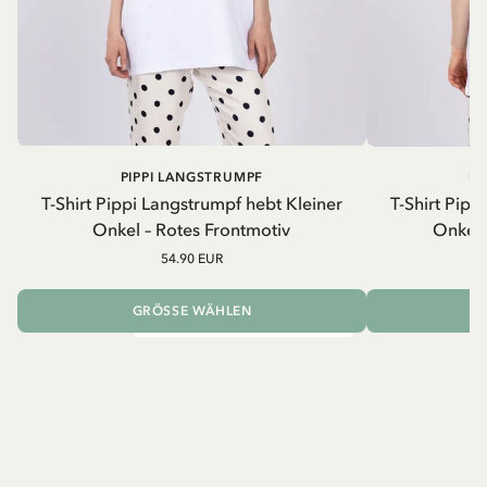
PIPPI LANGSTRUMPF
PI
T-Shirt Pippi Langstrumpf hebt Kleiner
T-Shirt Pipp
Onkel – Rotes Frontmotiv
Onkel 
54.90 EUR
GRÖSSE WÄHLEN