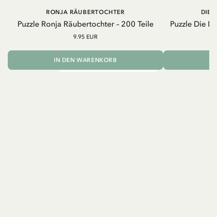
RONJA RÄUBERTOCHTER
DIE 
Puzzle Ronja Räubertochter – 200 Teile
Puzzle Die B
9.95 EUR
IN DEN WARENKORB
I