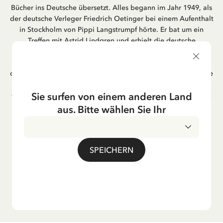
Bücher ins Deutsche übersetzt. Alles begann im Jahr 1949, als
der deutsche Verleger Friedrich Oetinger bei einem Aufenthalt
in Stockholm von Pippi Langstrumpf hörte. Er bat um ein
Treffen mit Astrid Lindgren und erhielt die deutsche
Übersetzung der Pippi-Langstrumpf-Trilogie. Bis heute ist der
Hamburger Verlag Friedrich Oetinger der Herausgeber der
deutschen Ausgaben von Astrid Lindgrens Kinderbücher. Viele
der Verfilmungen ihrer Geschichten entstanden als deutsche
Sie surfen von einem anderen Land
Co-Prouktion und werden bis heute regelmäßig im deutschen
Fernsehen ausgestrahlt – insbesondere zur Weihnachtszeit.
aus. Bitte wählen Sie Ihr
Auch die Lieder aus ihren Geschichten erfreuen sich in der
deutschen Übersetzung großer Beliebtheit, darunter das
bekannte Titellied „Hej, Pippi Langstrumpf“.
SPEICHERN