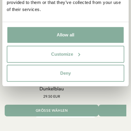
provided to them or that they’ve collected from your use
Ihren ersten Einkauf!
of their services.
Ja, ich akzeptiere die
Allgemeinen
Geschäftsbedingungen.
Allow all
JETZT MITGLIED WERDEN
Customize
Deny
PIPPI LANGSTRUMPF
Shirt Pippi Langstrumpf mit Goldkoffer –
Pippi
Dunkelblau
29.50 EUR
GRÖSSE WÄHLEN
I