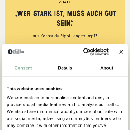
ZITATE
„Wer stark ist, muss auch gut
sein.“
aus Kennst du Pippi Langstrumpf?
DIE PIPPI-LANGSTRUMPF-SAMMLUNG
Consent
Details
About
NEU
-15%
Abonnieren Sie unseren
This website uses cookies
Newsletter und erhalten Sie 10
We use cookies to personalise content and ads, to
% Rabatt!
provide social media features and to analyse our traffic.
Werden Sie Abonnent des Astrid Lindgren Store
We also share information about your use of our site with
Newsletters und erhalten Sie exklusive
our social media, advertising and analytics partners who
Angebote sowie spannende Fakten über Astrid
may combine it with other information that you’ve
Lindgren. Zusätzlich erhalten Sie 10 % Rabatt auf