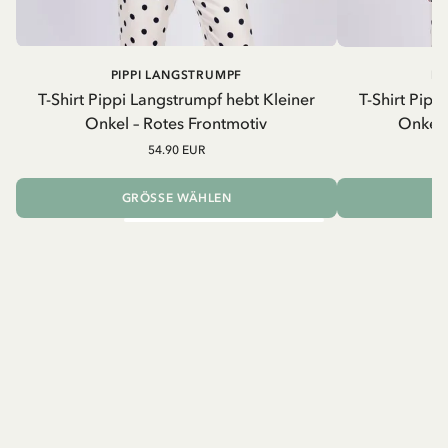
PIPPI LANGSTRUMPF
PI
T-Shirt Pippi Langstrumpf hebt Kleiner
T-Shirt Pipp
Onkel – Rotes Frontmotiv
Onkel 
54.90 EUR
GRÖSSE WÄHLEN