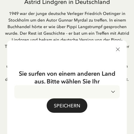
Astrid Lindgren in Deutschland
1949 war der junge deutsche Verleger Friedrich Oetinger in
Stockholm um den Autor Gunnar Myrdal zu treffen. In einem
Buchhandel hörte er wie über Pippi Langstrumpf gesprochen
wurde. Der Rest ist Geschichte - er bat um ein Treffen mit Astrid
Lindgren und bekam ein deutsche Version von der Pippi-
Triologie. Der Verlag Friedrich Oetinger aus Hamburg ist immer
noch der Herausgeber für di. e Kinderbücher von Astrid
Lindgren. Ihre Popularität in Deutschland ist weiterhin
unverändert groß. Die Verfilmung ihrer Bücher waren in vielen
Sie surfen von einem anderen Land
Fällen deutsche Co-Produktionen und werden immer noch im
deutschen Fernsehen gezeigt, besonders in der Weihnachtszeit.
aus. Bitte wählen Sie Ihr
Viele von Astrid Lindgrens Liedern sind sehr beliebt in ihrer
deutschen Übersetzung,!" zum Beispiel "Hey Pippi
Langstrumpf!".
SPEICHERN