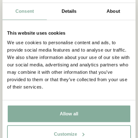
Consent
Details
About
ZITATE
This website uses cookies
„Wer stark ist, muss auch gut
We use cookies to personalise content and ads, to
sein.“
provide social media features and to analyse our traffic.
We also share information about your use of our site with
aus Kennst du Pippi Langstrumpf?
our social media, advertising and analytics partners who
may combine it with other information that you’ve
DIE PIPPI-LANGSTRUMPF-SAMMLUNG
provided to them or that they’ve collected from your use
of their services.
NEU
-15%
Allow all
Customize