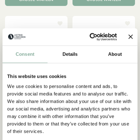
Consent
Details
About
This website uses cookies
We use cookies to personalise content and ads, to
provide social media features and to analyse our traffic.
We also share information about your use of our site with
MICHEL AUS LÖNNEBERGA
PIPPI LANGSTRUMPF
our social media, advertising and analytics partners who
Schlafanzug Michel aus
Nachthemd für Kinder
may combine it with other information that you’ve
Lönneberga - Weiß
Pippi Langstrumpf - Gelb
provided to them or that they’ve collected from your use
of their services.
39.90 EUR
32.95 EUR