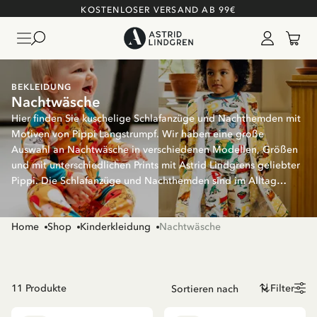
KOSTENLOSER VERSAND AB 99€
BEKLEIDUNG
Nachtwäsche
Hier finden Sie kuschelige Schlafanzüge und Nachthemden mit
Motiven von Pippi Langstrumpf. Wir haben eine große
Auswahl an Nachtwäsche in verschiedenen Modellen, Größen
und mit unterschiedlichen Prints mit Astrid Lindgrens geliebter
Pippi. Die Schlafanzüge und Nachthemden sind im Alltag
genauso bequem wie auf der Pyjama-Party – oder warum nicht
Geschwister im Partnerlook mit schönen Pippi-Prints kleiden?
Home
Shop
Kinderkleidung
Nachtwäsche
11
Produkte
Filter