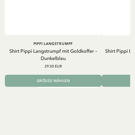
PIPPI LANGSTRUMPF
PI
Shirt Pippi Langstrumpf mit Goldkoffer –
Shirt Pippi L
Dunkelblau
29.50 EUR
GRÖSSE WÄHLEN