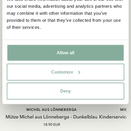
our social media, advertising and analytics partners who
may combine it with other information that you’ve
provided to them or that they’ve collected from your use
of their services.
Allow all
Customize
Deny
MICHEL AUS LÖNNEBERGA
MICH
Mütze Michel aus Lönneberga - Dunkelblau
Kinderservice
18.90 EUR