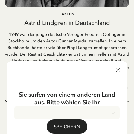
FAKTEN
Astrid Lindgren in Deutschland
1949 war der junge deutsche Verleger Friedrich Oetinger in
Stockholm um den Autor Gunnar Myrdal zu treffen. In einem
Buchhandel hörte er wie über Pippi Langstrumpf gesprochen
wurde. Der Rest ist Geschichte - er bat um ein Treffen mit Astrid
Lindgren und bekam ein deutsche Version von der Pippi-
Triologie. Der Verlag Friedrich Oetinger aus Hamburg ist immer
noch der Herausgeber für di. e Kinderbücher von Astrid
Lindgren. Ihre Popularität in Deutschland ist weiterhin
unverändert groß. Die Verfilmung ihrer Bücher waren in vielen
Sie surfen von einem anderen Land
Fällen deutsche Co-Produktionen und werden immer noch im
deutschen Fernsehen gezeigt, besonders in der Weihnachtszeit.
aus. Bitte wählen Sie Ihr
Viele von Astrid Lindgrens Liedern sind sehr beliebt in ihrer
deutschen Übersetzung,!" zum Beispiel "Hey Pippi
Langstrumpf!".
SPEICHERN