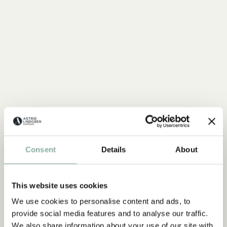
MICHEL AUS LÖNNEBERGA
Alles mit Michel
Consent
Details
About
ALLES MIT MICHEL
This website uses cookies
NEU
NEU
We use cookies to personalise content and ads, to
provide social media features and to analyse our traffic.
We also share information about your use of our site with