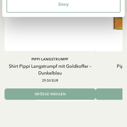
Deny
PIPPI LANGSTRUMPF
Shirt Pippi Langstrumpf mit Goldkoffer –
Pippi
Dunkelblau
29.50 EUR
GRÖSSE WÄHLEN
I