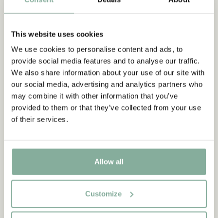
„Wer stark ist, muss auch gut
sein.“
This website uses cookies
aus Kennst du Pippi Langstrumpf?
We use cookies to personalise content and ads, to
provide social media features and to analyse our traffic.
DIE PIPPI-LANGSTRUMPF-SAMMLUNG
We also share information about your use of our site with
our social media, advertising and analytics partners who
may combine it with other information that you’ve
provided to them or that they’ve collected from your use
NEU
-15%
of their services.
Allow all
Customize