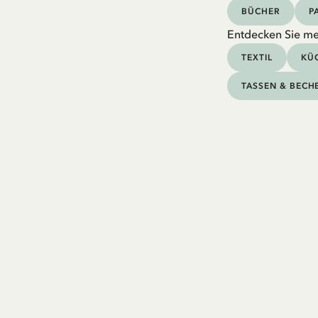
BÜCHER
P
Entdecken Sie me
TEXTIL
KÜC
TASSEN & BECH