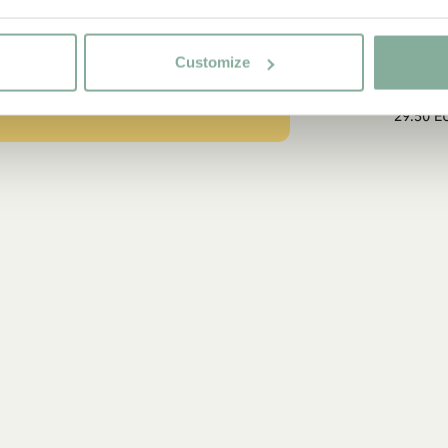
PIPPI LANGS
Shirt Pippi Lang
Customize
Goldkoffer – D
29.50 E