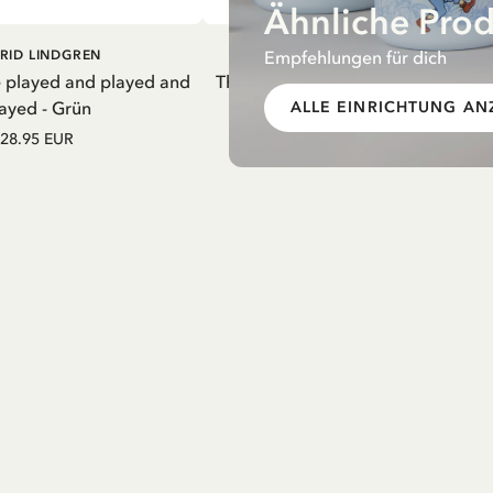
Ähnliche Pro
EN WARENKORB
IN DEN WARENKORB
Empfehlungen für dich
RID LINDGREN
PIPPI LANGSTRUMPF
e played and played and
Thermosflasche Pippi Langstrumpf
ayed - Grün
Nachthemd Lila – 550 ml
ALLE EINRICHTUNG AN
28.95 EUR
27.97 EUR
32.90 EUR