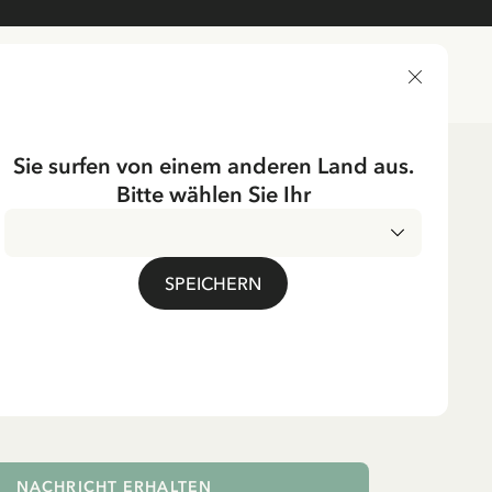
LIEFERLAND
Sie surfen von einem anderen Land aus.
Bitte wählen Sie Ihr
ichtung
Tischgedecke
Flaschen
UMPF
SPEICHERN
sche Pippi Langstrumpf
 Rosa
. MwSt.
NACHRICHT ERHALTEN