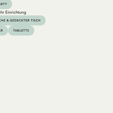
ARTY
hr Einrichtung
HE & GEDECKTER TISCH
ER
TABLETTS