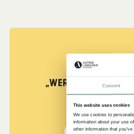
ZITATE
„Wer stark ist, mu
Consent
sein.“
This website uses cookies
aus Kennst du Pippi Lang
We use cookies to personalis
information about your use of
other information that you’ve
DIE PIPPI-LANGSTRUMPF