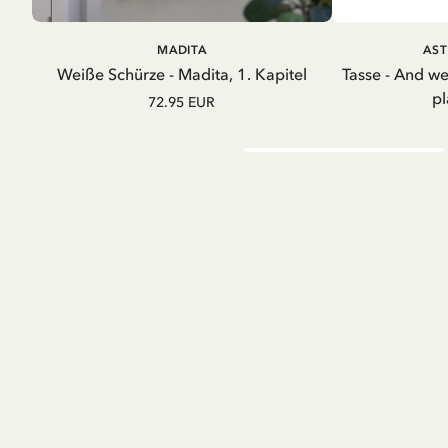
IN DEN WARENKORB
IN D
MADITA
AST
Weiße Schürze - Madita, 1. Kapitel
Tasse - And w
pl
72.95 EUR