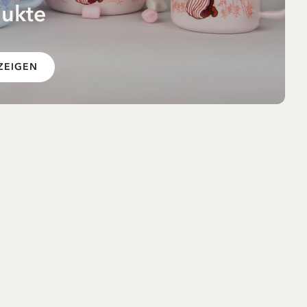
dukte
 im
ZEIGEN