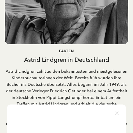
FAKTEN
Astrid Lindgren in Deutschland
Astrid Lindgren zählt zu den bekanntesten und meistgelesenen
Kinderbuchautorinnen der Welt. Bereits früh wurden ihre
Bücher ins Deutsche übersetzt. Alles begann im Jahr 1949, als
der deutsche Verleger Friedrich Oetinger bei einem Aufenthalt
in Stockholm von Pippi Langstrumpf hörte. Er bat um ein
Treffen mit Astrid Lindgren und erhielt die deutsche
Übersetzung der Pippi-Langstrumpf-Trilogie. Bis heute ist der
Hamburger Verlag Friedrich Oetinger der Herausgeber der
deutschen Ausgaben von Astrid Lindgrens Kinderbücher. Viele
der Verfilmungen ihrer Geschichten entstanden als deutsche