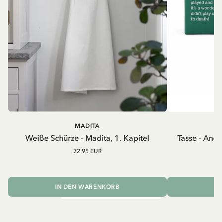
MADITA
A
Weiße Schürze - Madita, 1. Kapitel
Tasse - And
72.95 EUR
IN DEN WARENKORB
I