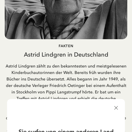
FAKTEN
Astrid Lindgren in Deutschland
Astrid Lindgren zählt zu den bekanntesten und meistgelesenen
Kinderbuchautorinnen der Welt. Bereits früh wurden ihre
Bücher ins Deutsche übersetzt. Alles begann im Jahr 1949, als
der deutsche Verleger Friedrich Oetinger bei einem Aufenthalt
in Stockholm von Pippi Langstrumpf hörte. Er bat um ein
Treffen mit Astrid Lindgren und erhielt die deutsche
Übersetzung der Pippi-Langstrumpf-Trilogie. Bis heute ist der
Hamburger Verlag Friedrich Oetinger der Herausgeber der
deutschen Ausgaben von Astrid Lindgrens Kinderbücher. Viele
der Verfilmungen ihrer Geschichten entstanden als deutsche
Sie surfen von einem anderen Land
Co-Prouktion und werden bis heute regelmäßig im deutschen