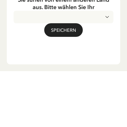
Fernsehen ausgestrahlt – insbesondere zur Weihnachtszeit.
aus. Bitte wählen Sie Ihr
Auch die Lieder aus ihren Geschichten erfreuen sich in der
deutschen Übersetzung großer Beliebtheit, darunter das
bekannte Titellied „Hej, Pippi Langstrumpf“.
SPEICHERN
Möchtest du unseren Newsletter?
Melde dich zu unserem Newsletter an und erhalte