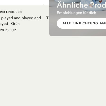
Ähnliche Pro
EN WARENKORB
IN DEN WARENKORB
Empfehlungen für dich
RID LINDGREN
PIPPI LANGSTRUMPF
e played and played and
Thermosflasche Pippi Langstrumpf
ayed - Grün
Nachthemd Lila – 550 ml
ALLE EINRICHTUNG AN
28.95 EUR
27.97 EUR
32.90 EUR