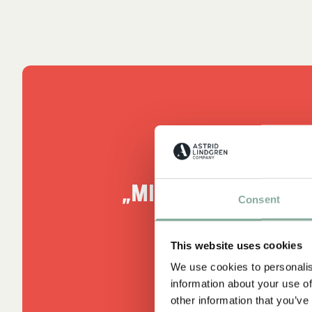
ZITATE
„Mit mir ist es ko
Consent
kann so vie
This website uses cookies
Lotta, aus Lotta kann fas
We use cookies to personalis
information about your use of
other information that you’ve
ALLES MIT LOTT