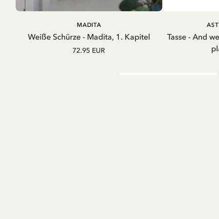
IN DEN WARENKORB
IN D
MADITA
AST
Weiße Schürze - Madita, 1. Kapitel
Tasse - And w
pl
72.95 EUR