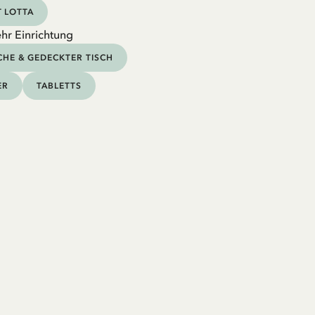
 LOTTA
hr Einrichtung
HE & GEDECKTER TISCH
ER
TABLETTS