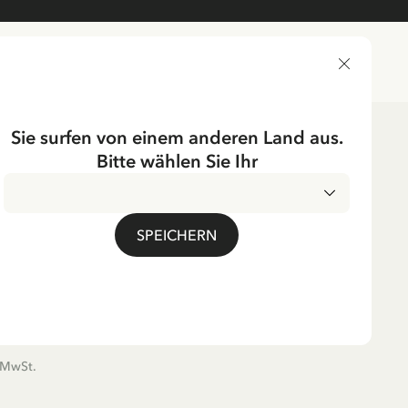
LIEFERLAND
Sie surfen von einem anderen Land aus.
Bitte wählen Sie Ihr
ichtung
Tischgedecke
Tassen & Becher
 KRACHMACHERSTRASSE
SPEICHERN
tta aus der
cherstraße Grün – 260
. MwSt.