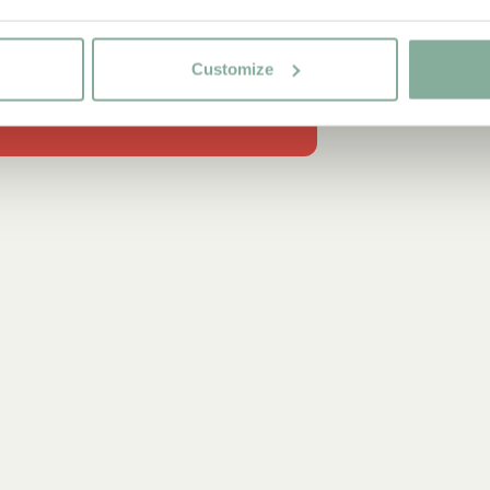
IN DEN WAR
LOTTA AUS DER KRACH
Customize
Das große Buch
20.00 E