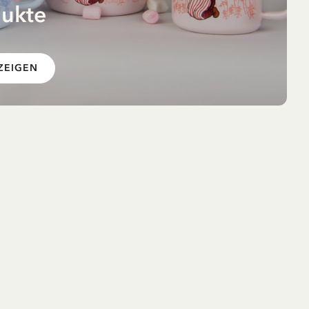
dukte
 im
ZEIGEN