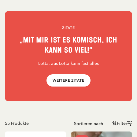
ZITATE
„Mit mir ist es komisch. Ich
kann so viel!“
Lotta, aus Lotta kann fast alles
WEITERE ZITATE
55
Produkte
Filter