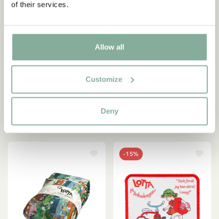
of their services.
LOTTA AUS DER
LOTTA AUS DER
KRACHMACHERSTRASSE
KRACHMACHERSTRASSE
Allow all
Bettwäsche-Set Lotta –
Schlüsselanhänger Lotta
Kinder/Erwachsene
aus der
Customize
Krachmacherstraße - Rosa
53.95 EUR
9.95 EUR
Deny
IN DEN WARENKORB
AUSVERKAUFT
-15%