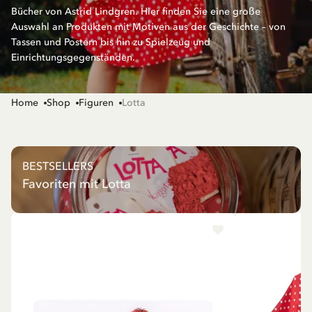
Bücher von Astrid Lindgren. Hier finden Sie eine große
Auswahl an Produkten mit Motiven aus der Geschichte – von
Tassen und Postern bis hin zu Spielzeug und
Einrichtungsgegenständen.
Home
Shop
Figuren
Lotta
BESTSELLERS
Favoriten mit Lotta