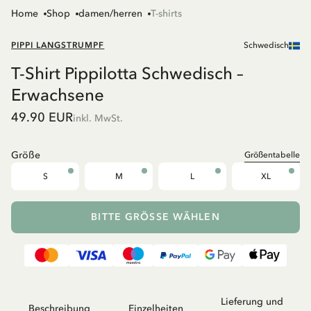
Home
Shop
damen/herren
T-shirts
PIPPI LANGSTRUMPF
Schwedisch
T-Shirt Pippilotta Schwedisch –
Erwachsene
49.90 EUR
inkl. MwSt.
Größe
Größentabelle
S
M
L
XL
BITTE GRÖSSE WÄHLEN
Lieferung und
Beschreibung
Einzelheiten