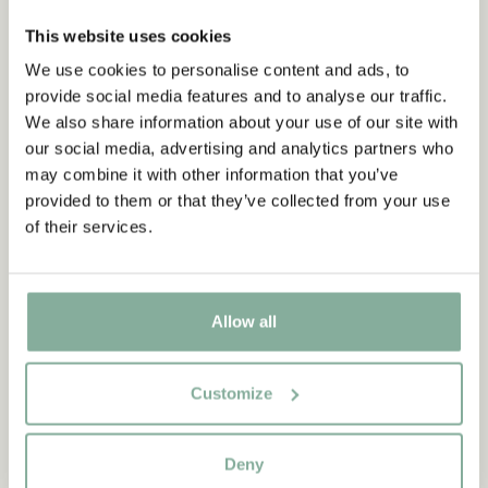
aus Kennst du Pippi Langstrumpf?
Abonnieren Sie unseren
This website uses cookies
Newsletter und erhalten Sie 10
DIE PIPPI-LANGSTRUMPF-SAMMLUNG
We use cookies to personalise content and ads, to
% Rabatt!
provide social media features and to analyse our traffic.
Werden Sie Abonnent des Astrid Lindgren Store
We also share information about your use of our site with
Newsletters und erhalten Sie exklusive
our social media, advertising and analytics partners who
Angebote sowie spannende Fakten über Astrid
NEU
-15%
may combine it with other information that you’ve
Lindgren. Zusätzlich erhalten Sie 10 % Rabatt auf
provided to them or that they’ve collected from your use
Ihren ersten Einkauf!
of their services.
Ja, ich akzeptiere die
Allgemeinen
Geschäftsbedingungen.
Allow all
JETZT MITGLIED WERDEN
Customize
Deny