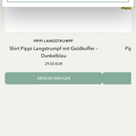
PIPPI LANGSTRUMPF
Shirt Pippi Langstrumpf mit Goldkoffer –
Pippi
Dunkelblau
29.50 EUR
GRÖSSE WÄHLEN
I