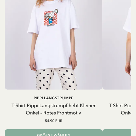
PIPPI LANGSTRUMPF
PI
T-Shirt Pippi Langstrumpf hebt Kleiner
T-Shirt Pipp
Onkel – Rotes Frontmotiv
Onkel 
54.90 EUR
GRÖSSE WÄHLEN