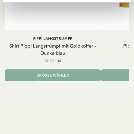
PIPPI LANGSTRUMPF
Shirt Pippi Langstrumpf mit Goldkoffer –
Pippi
Dunkelblau
29.50 EUR
GRÖSSE WÄHLEN
I