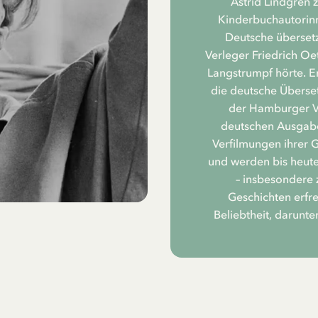
Astrid Lindgren 
Kinderbuchautorinne
Deutsche übersetz
Verleger Friedrich Oe
Langstrumpf hörte. Er
die deutsche Überset
der Hamburger Ve
deutschen Ausgabe
Verfilmungen ihrer 
und werden bis heute
– insbesondere 
Geschichten erfr
Beliebtheit, darunte