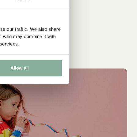
se our traffic. We also share
ers who may combine it with
 services.
Allow all
IN DEN
PIPPI LANGSTRUMPF
PIP
NEU
NEU
WARENKORB
Streifen-Leggings Pippi Langstrumpf –
Sweatshirt Pip
Gelb
43.50 EUR