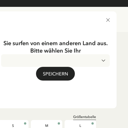
LIEFERLAND
Sie surfen von einem anderen Land aus.
Bitte wählen Sie Ihr
n/herren
T-shirts
Pippi Langstrumpf im
SPEICHERN
md - Weiß
. MwSt.
Größentabelle
S
M
L