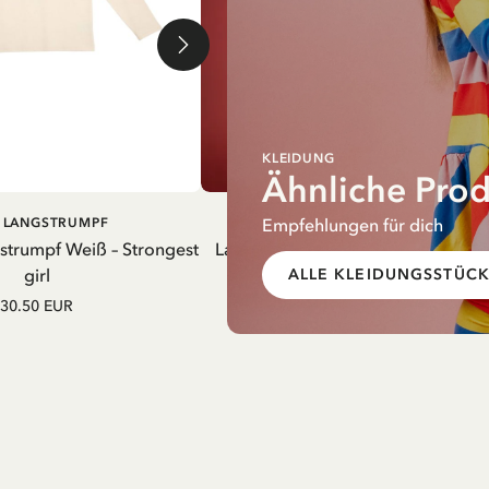
KLEIDUNG
Ähnliche Pro
Empfehlungen für dich
IN DEN
IN DEN
I LANGSTRUMPF
PIPPI LANGSTRUMPF
WARENKORB
WARENK
gstrumpf Weiß – Strongest
Latzkleid Pippi Langstrumpf Streif
girl
Gelb
ALLE KLEIDUNGSSTÜC
30.50 EUR
52.50 EUR