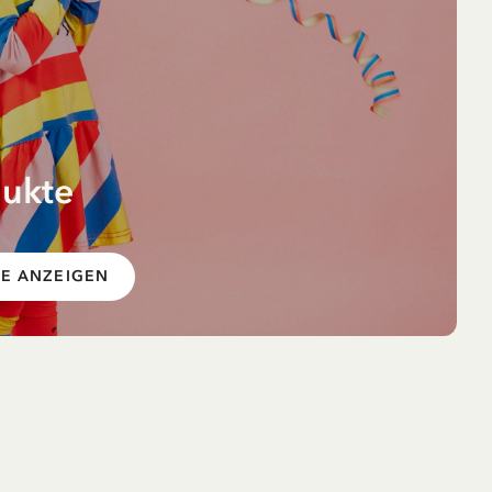
dukte
ORB
en –
KE ANZEIGEN