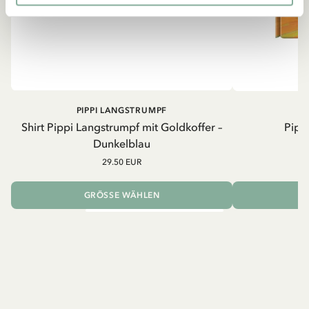
PIPPI LANGSTRUMPF
Shirt Pippi Langstrumpf mit Goldkoffer –
Pippi
Dunkelblau
29.50 EUR
GRÖSSE WÄHLEN
I