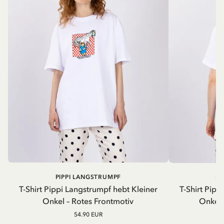
PIPPI LANGSTRUMPF
PI
T-Shirt Pippi Langstrumpf hebt Kleiner
T-Shirt Pipp
Onkel – Rotes Frontmotiv
Onkel 
54.90 EUR