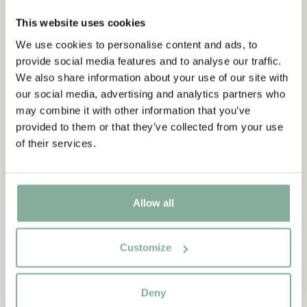
aus Kennst du Pippi Langstrumpf?
Abonnieren Sie unseren
This website uses cookies
Newsletter und erhalten Sie 10
We use cookies to personalise content and ads, to
% Rabatt!
DIE PIPPI-LANGSTRUMPF-SAMMLUNG
provide social media features and to analyse our traffic.
Werden Sie Abonnent des Astrid Lindgren Store
We also share information about your use of our site with
Newsletters und erhalten Sie exklusive
our social media, advertising and analytics partners who
Angebote sowie spannende Fakten über Astrid
may combine it with other information that you’ve
Lindgren. Zusätzlich erhalten Sie 10 % Rabatt auf
NEU
-15%
provided to them or that they’ve collected from your use
Ihren ersten Einkauf!
of their services.
Ja, ich akzeptiere die
Allgemeinen
Geschäftsbedingungen.
Allow all
JETZT MITGLIED WERDEN
Customize
Deny