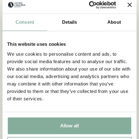
Consent
Details
About
ZITATE
„Wer stark ist, muss auch gut
This website uses cookies
sein.“
We use cookies to personalise content and ads, to
provide social media features and to analyse our traffic.
We also share information about your use of our site with
aus Kennst du Pippi Langstrumpf?
our social media, advertising and analytics partners who
may combine it with other information that you’ve
DIE PIPPI-LANGSTRUMPF-SAMMLUNG
provided to them or that they’ve collected from your use
of their services.
NEU
-15%
Allow all