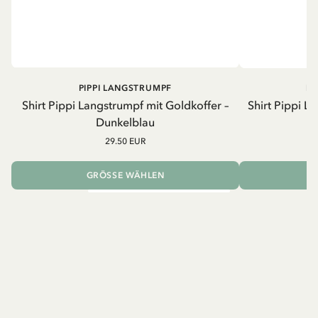
PIPPI LANGSTRUMPF
PI
Shirt Pippi Langstrumpf mit Goldkoffer –
Shirt Pippi L
Dunkelblau
29.50 EUR
GRÖSSE WÄHLEN