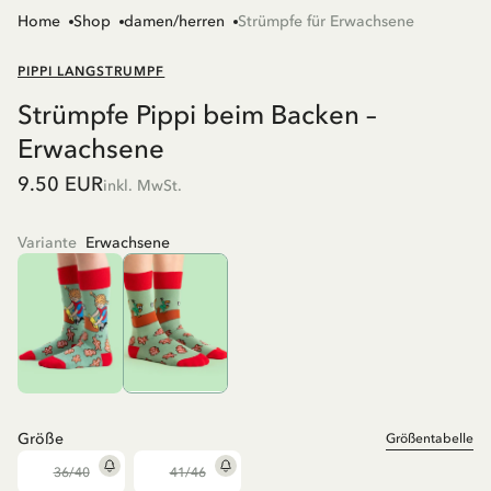
Home
Shop
damen/herren
Strümpfe für Erwachsene
PIPPI LANGSTRUMPF
Strümpfe Pippi beim Backen –
Erwachsene
9.50 EUR
inkl. MwSt.
Variante
Erwachsene
Größe
Größentabelle
36/40
41/46