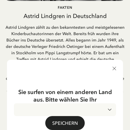
FAKTEN
Astrid Lindgren in Deutschland
Astrid Lindgren zählt zu den bekanntesten und meistgelesenen
Kinderbuchautorinnen der Welt. Bereits früh wurden ihre
Bücher ins Deutsche übersetzt. Alles begann im Jahr 1949, als
der deutsche Verleger Friedrich Oetinger bei einem Aufenthalt
in Stockholm von Pippi Langstrumpf hörte. Er bat um ein
Treffen mit Astrid Lindgren und erhielt die deutsche
Übersetzung der Pippi-Langstrumpf-Trilogie. Bis heute ist der
Hamburger Verlag Friedrich Oetinger der Herausgeber der
deutschen Ausgaben von Astrid Lindgrens Kinderbücher. Viele
der Verfilmungen ihrer Geschichten entstanden als deutsche
Sie surfen von einem anderen Land
Co-Prouktion und werden bis heute regelmäßig im deutschen
Fernsehen ausgestrahlt – insbesondere zur Weihnachtszeit.
aus. Bitte wählen Sie Ihr
Auch die Lieder aus ihren Geschichten erfreuen sich in der
deutschen Übersetzung großer Beliebtheit, darunter das
bekannte Titellied „Hej, Pippi Langstrumpf“.
SPEICHERN