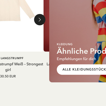
KLEIDUNG
Ähnliche Pro
Empfehlungen für dich
IN DEN
IN DEN
I LANGSTRUMPF
PIPPI LANGSTRUMPF
WARENKORB
WARENK
gstrumpf Weiß – Strongest
Latzkleid Pippi Langstrumpf Streif
girl
Gelb
ALLE KLEIDUNGSSTÜC
30.50 EUR
52.50 EUR