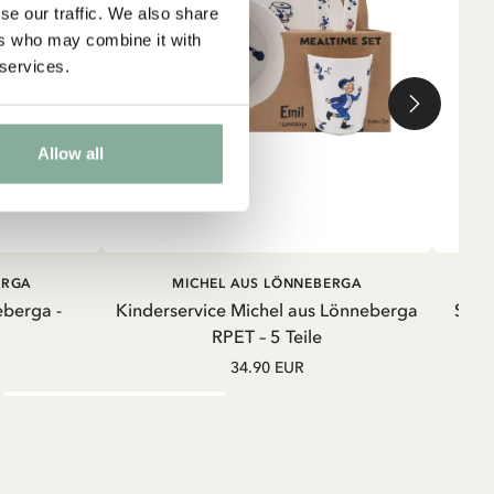
se our traffic. We also share
ers who may combine it with
 services.
Allow all
RB
IN DEN WARENKORB
ERGA
MICHEL AUS LÖNNEBERGA
eberga -
Kinderservice Michel aus Lönneberga
Swea
RPET – 5 Teile
34.90 EUR