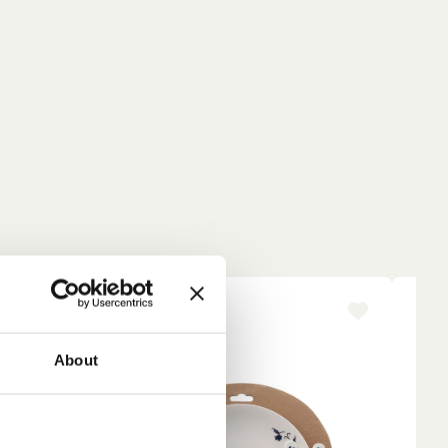
NEU
NE
About