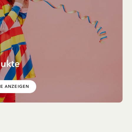
dukte
ORB
en –
KE ANZEIGEN