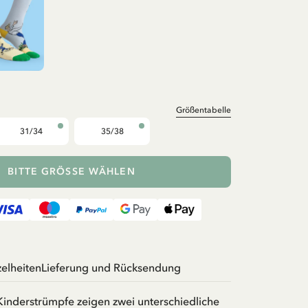
Größentabelle
31/34
35/38
BITTE GRÖSSE WÄHLEN
zelheiten
Lieferung und Rücksendung
Kinderstrümpfe zeigen zwei unterschiedliche