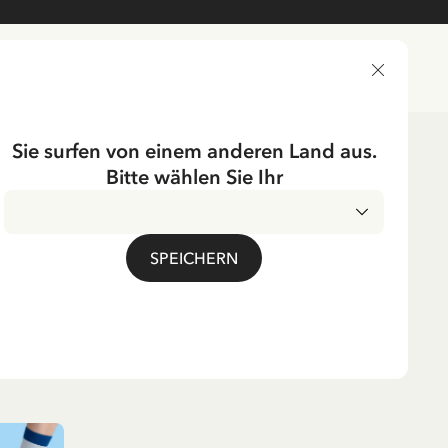
LIEFERLAND
Sie surfen von einem anderen Land aus.
Bitte wählen Sie Ihr
erkleidung
Unterwäsche
ÖNNEBERGA
SPEICHERN
 Michel aus
ga Du & Ich – Kinder
 EUR
inkl. MwSt.