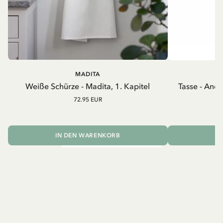
MADITA
A
Weiße Schürze - Madita, 1. Kapitel
Tasse - And
72.95 EUR
IN DEN WARENKORB
I