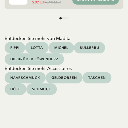
5.02 EUR
5.90 EUR
Entdecken Sie mehr von Madita
PIPPI
LOTTA
MICHEL
BULLERBÜ
DIE BRÜDER LÖWENHERZ
Entdecken Sie mehr Accessoires
HAARSCHMUCK
GELDBÖRSEN
TASCHEN
HÜTE
SCHMUCK