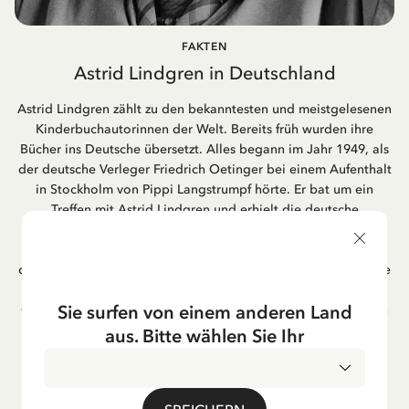
FAKTEN
Astrid Lindgren in Deutschland
Astrid Lindgren zählt zu den bekanntesten und meistgelesenen
Kinderbuchautorinnen der Welt. Bereits früh wurden ihre
Bücher ins Deutsche übersetzt. Alles begann im Jahr 1949, als
der deutsche Verleger Friedrich Oetinger bei einem Aufenthalt
in Stockholm von Pippi Langstrumpf hörte. Er bat um ein
Treffen mit Astrid Lindgren und erhielt die deutsche
Übersetzung der Pippi-Langstrumpf-Trilogie. Bis heute ist der
Hamburger Verlag Friedrich Oetinger der Herausgeber der
deutschen Ausgaben von Astrid Lindgrens Kinderbücher. Viele
der Verfilmungen ihrer Geschichten entstanden als deutsche
Sie surfen von einem anderen Land
Co-Prouktion und werden bis heute regelmäßig im deutschen
Fernsehen ausgestrahlt – insbesondere zur Weihnachtszeit.
aus. Bitte wählen Sie Ihr
Auch die Lieder aus ihren Geschichten erfreuen sich in der
deutschen Übersetzung großer Beliebtheit, darunter das
bekannte Titellied „Hej, Pippi Langstrumpf“.