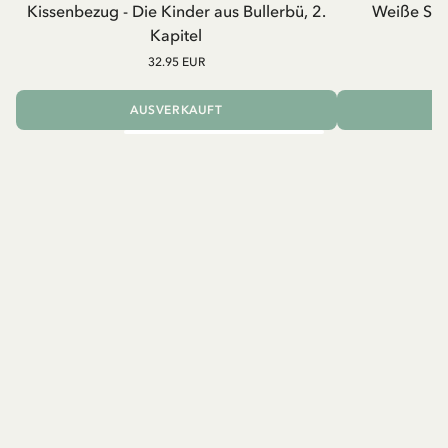
Kissenbezug - Die Kinder aus Bullerbü, 2.
Weiße Schü
Kapitel
32.95 EUR
AUSVERKAUFT
I