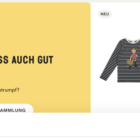
NEU
ss auch gut
strumpf?
-SAMMLUNG
PIPPI LANGS
Shirt Pippi Lang