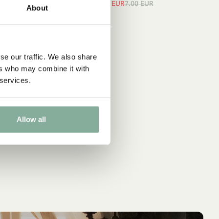
unkelblau
5.95 EUR
7.00 EUR
About
UR
se our traffic. We also share
ers who may combine it with
 services.
Allow all