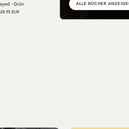
ayed - Grün
Nachthemd Lila – 550 ml
ALLE BÜCHER ANZEIG
28.95 EUR
27.97 EUR
32.90 EUR