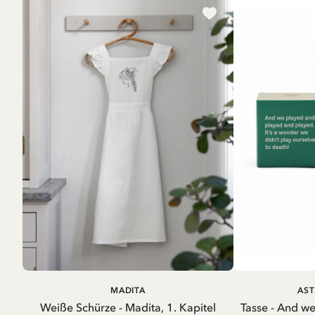
IN DEN WARENKORB
IN D
MADITA
AST
Weiße Schürze - Madita, 1. Kapitel
Tasse - And w