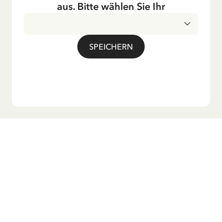
Fernsehen ausgestrahlt – insbesondere zur Weihnachtszeit.
aus. Bitte wählen Sie Ihr
Auch die Lieder aus ihren Geschichten erfreuen sich in der
deutschen Übersetzung großer Beliebtheit, darunter das
bekannte Titellied „Hej, Pippi Langstrumpf“.
SPEICHERN
Möchtest du unseren Newsletter?
Melde dich zu unserem Newsletter an und erhalte
Gutenachtgeschichten, Neuigkeiten, lustige Produkte und