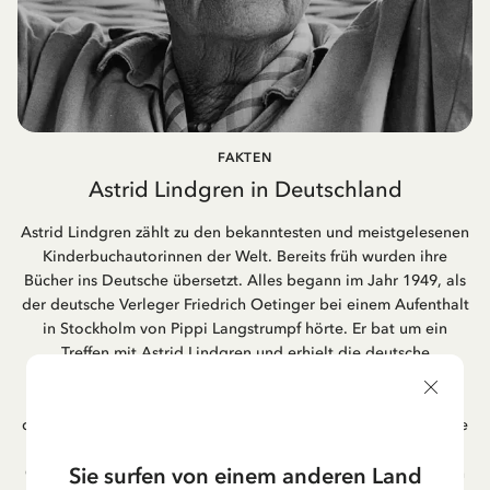
FAKTEN
Astrid Lindgren in Deutschland
Astrid Lindgren zählt zu den bekanntesten und meistgelesenen
Kinderbuchautorinnen der Welt. Bereits früh wurden ihre
Bücher ins Deutsche übersetzt. Alles begann im Jahr 1949, als
der deutsche Verleger Friedrich Oetinger bei einem Aufenthalt
in Stockholm von Pippi Langstrumpf hörte. Er bat um ein
Treffen mit Astrid Lindgren und erhielt die deutsche
Übersetzung der Pippi-Langstrumpf-Trilogie. Bis heute ist der
Hamburger Verlag Friedrich Oetinger der Herausgeber der
deutschen Ausgaben von Astrid Lindgrens Kinderbücher. Viele
der Verfilmungen ihrer Geschichten entstanden als deutsche
Sie surfen von einem anderen Land
Co-Prouktion und werden bis heute regelmäßig im deutschen