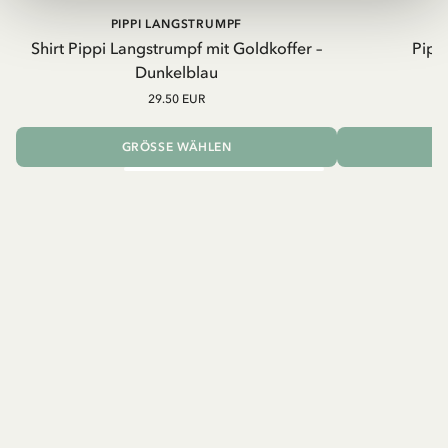
PIPPI LANGSTRUMPF
Shirt Pippi Langstrumpf mit Goldkoffer –
Pippi
Dunkelblau
29.50 EUR
GRÖSSE WÄHLEN
I