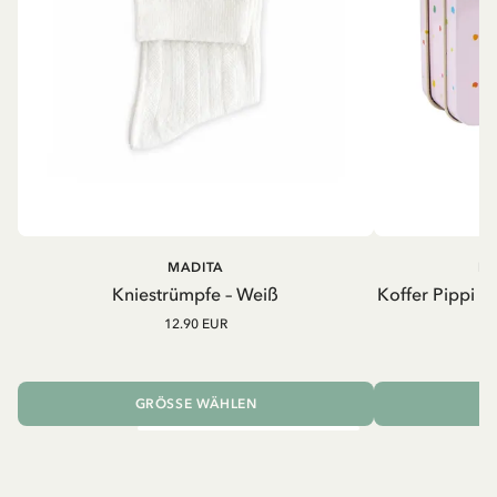
MADITA
PI
Kniestrümpfe – Weiß
Koffer Pippi L
12.90 EUR
GRÖSSE WÄHLEN
I