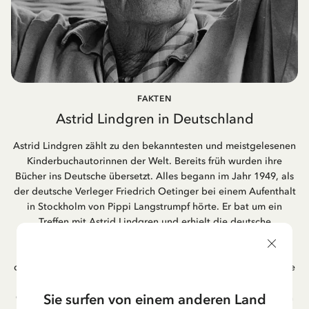
FAKTEN
Astrid Lindgren in Deutschland
Astrid Lindgren zählt zu den bekanntesten und meistgelesenen
Kinderbuchautorinnen der Welt. Bereits früh wurden ihre
Bücher ins Deutsche übersetzt. Alles begann im Jahr 1949, als
der deutsche Verleger Friedrich Oetinger bei einem Aufenthalt
in Stockholm von Pippi Langstrumpf hörte. Er bat um ein
Treffen mit Astrid Lindgren und erhielt die deutsche
Übersetzung der Pippi-Langstrumpf-Trilogie. Bis heute ist der
Hamburger Verlag Friedrich Oetinger der Herausgeber der
deutschen Ausgaben von Astrid Lindgrens Kinderbücher. Viele
der Verfilmungen ihrer Geschichten entstanden als deutsche
Sie surfen von einem anderen Land
Co-Prouktion und werden bis heute regelmäßig im deutschen