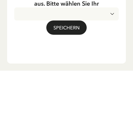
Fernsehen ausgestrahlt – insbesondere zur Weihnachtszeit.
aus. Bitte wählen Sie Ihr
Auch die Lieder aus ihren Geschichten erfreuen sich in der
deutschen Übersetzung großer Beliebtheit, darunter das
bekannte Titellied „Hej, Pippi Langstrumpf“.
SPEICHERN
Möchtest du unseren Newsletter?
Melde dich zu unserem Newsletter an und erhalte
Gutenachtgeschichten, Neuigkeiten, lustige Produkte und