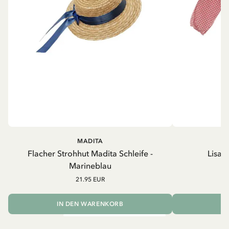
MADITA
Flacher Strohhut Madita Schleife -
Lisab
Marineblau
21.95 EUR
IN DEN WARENKORB