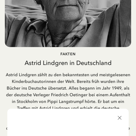
FAKTEN
Astrid Lindgren in Deutschland
Astrid Lindgren zählt zu den bekanntesten und meistgelesenen
Kinderbuchautorinnen der Welt. Bereits früh wurden ihre
Bücher ins Deutsche übersetzt. Alles begann im Jahr 1949, als
der deutsche Verleger Friedrich Oetinger bei einem Aufenthalt
in Stockholm von Pippi Langstrumpf hörte. Er bat um ein
Treffen mit Astrid Lindgren und erhielt die deutsche
Übersetzung der Pippi-Langstrumpf-Trilogie. Bis heute ist der
Hamburger Verlag Friedrich Oetinger der Herausgeber der
deutschen Ausgaben von Astrid Lindgrens Kinderbücher. Viele
der Verfilmungen ihrer Geschichten entstanden als deutsche