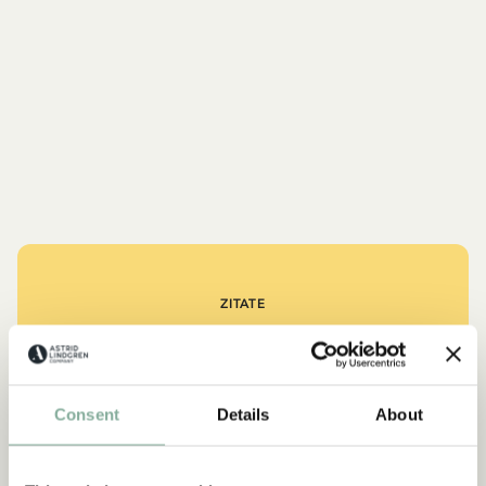
ZITATE
„Wer stark ist, muss auch gut
sein.“
Consent
Details
About
aus Kennst du Pippi Langstrumpf?