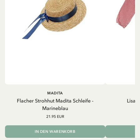
MADITA
Flacher Strohhut Madita Schleife -
Lisab
Marineblau
21.95 EUR
IN DEN WARENKORB