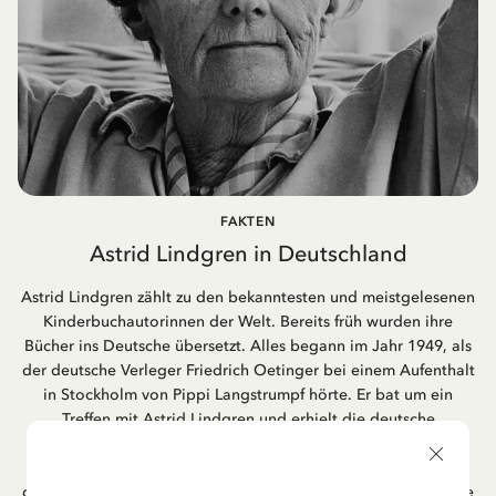
FAKTEN
Astrid Lindgren in Deutschland
Astrid Lindgren zählt zu den bekanntesten und meistgelesenen
Kinderbuchautorinnen der Welt. Bereits früh wurden ihre
Bücher ins Deutsche übersetzt. Alles begann im Jahr 1949, als
der deutsche Verleger Friedrich Oetinger bei einem Aufenthalt
in Stockholm von Pippi Langstrumpf hörte. Er bat um ein
Treffen mit Astrid Lindgren und erhielt die deutsche
Übersetzung der Pippi-Langstrumpf-Trilogie. Bis heute ist der
Hamburger Verlag Friedrich Oetinger der Herausgeber der
deutschen Ausgaben von Astrid Lindgrens Kinderbücher. Viele