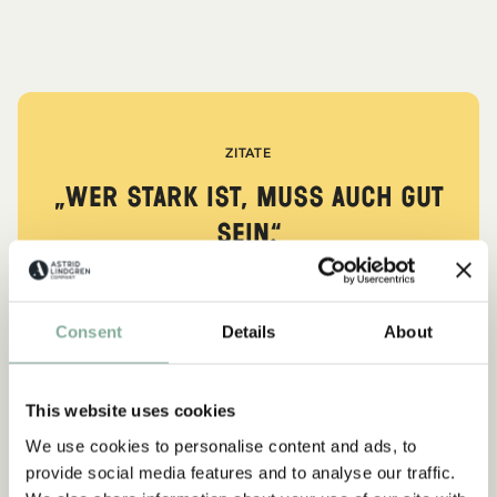
ZITATE
„Wer stark ist, muss auch gut
sein.“
aus Kennst du Pippi Langstrumpf?
Consent
Details
About
DIE PIPPI-LANGSTRUMPF-SAMMLUNG
This website uses cookies
We use cookies to personalise content and ads, to
NEU
-15%
provide social media features and to analyse our traffic.