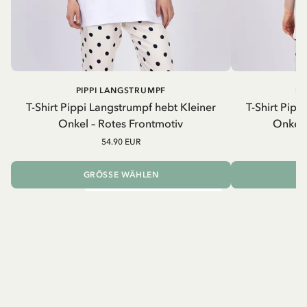
PIPPI LANGSTRUMPF
PI
T-Shirt Pippi Langstrumpf hebt Kleiner
T-Shirt Pipp
Onkel – Rotes Frontmotiv
Onkel 
54.90 EUR
GRÖSSE WÄHLEN