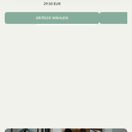
29.50 EUR
GRÖSSE WÄHLEN
I