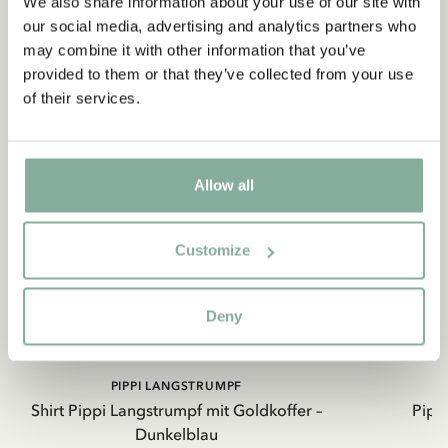
We also share information about your use of our site with
our social media, advertising and analytics partners who
may combine it with other information that you’ve
provided to them or that they’ve collected from your use
of their services.
Allow all
Customize
Deny
PIPPI LANGSTRUMPF
Shirt Pippi Langstrumpf mit Goldkoffer –
Pippi
Dunkelblau