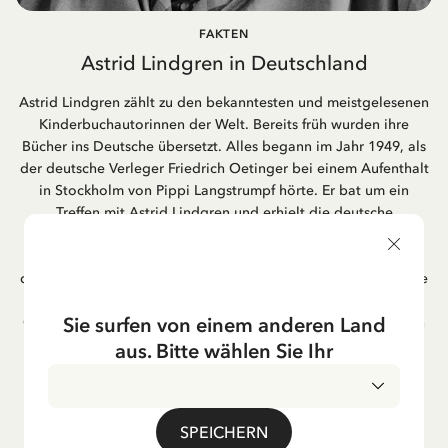
FAKTEN
Astrid Lindgren in Deutschland
Astrid Lindgren zählt zu den bekanntesten und meistgelesenen
Kinderbuchautorinnen der Welt. Bereits früh wurden ihre
Bücher ins Deutsche übersetzt. Alles begann im Jahr 1949, als
der deutsche Verleger Friedrich Oetinger bei einem Aufenthalt
in Stockholm von Pippi Langstrumpf hörte. Er bat um ein
Treffen mit Astrid Lindgren und erhielt die deutsche
Übersetzung der Pippi-Langstrumpf-Trilogie. Bis heute ist der
Hamburger Verlag Friedrich Oetinger der Herausgeber der
deutschen Ausgaben von Astrid Lindgrens Kinderbücher. Viele
der Verfilmungen ihrer Geschichten entstanden als deutsche
Sie surfen von einem anderen Land
Co-Prouktion und werden bis heute regelmäßig im deutschen
Fernsehen ausgestrahlt – insbesondere zur Weihnachtszeit.
aus. Bitte wählen Sie Ihr
Auch die Lieder aus ihren Geschichten erfreuen sich in der
deutschen Übersetzung großer Beliebtheit, darunter das
bekannte Titellied „Hej, Pippi Langstrumpf“.
SPEICHERN