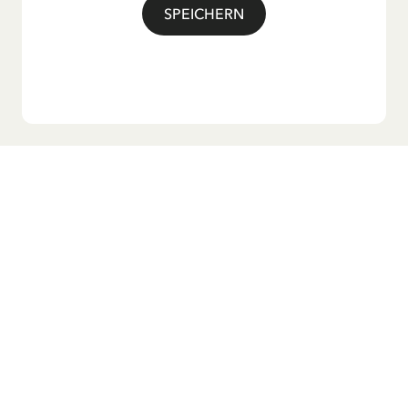
SPEICHERN
Möchtest du unseren Newsletter?
Melde dich zu unserem Newsletter an und erhalte
Gutenachtgeschichten, Neuigkeiten, lustige Produkte und
vieles mehr! Außerdem bekommst du einen Rabattcode
für 10 % auf deine erste Bestellung.