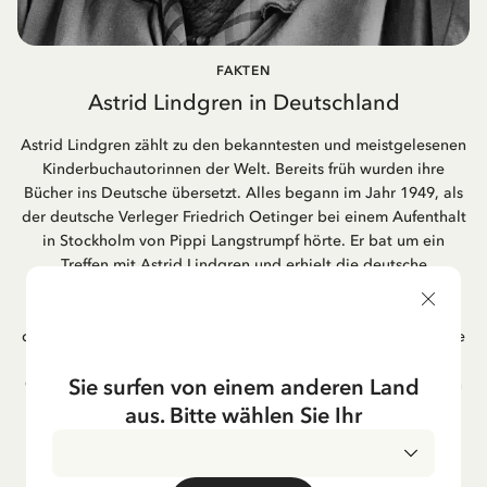
FAKTEN
Astrid Lindgren in Deutschland
Astrid Lindgren zählt zu den bekanntesten und meistgelesenen
Kinderbuchautorinnen der Welt. Bereits früh wurden ihre
Bücher ins Deutsche übersetzt. Alles begann im Jahr 1949, als
der deutsche Verleger Friedrich Oetinger bei einem Aufenthalt
in Stockholm von Pippi Langstrumpf hörte. Er bat um ein
Treffen mit Astrid Lindgren und erhielt die deutsche
Übersetzung der Pippi-Langstrumpf-Trilogie. Bis heute ist der
Hamburger Verlag Friedrich Oetinger der Herausgeber der
deutschen Ausgaben von Astrid Lindgrens Kinderbücher. Viele
der Verfilmungen ihrer Geschichten entstanden als deutsche
Sie surfen von einem anderen Land
Co-Prouktion und werden bis heute regelmäßig im deutschen
Fernsehen ausgestrahlt – insbesondere zur Weihnachtszeit.
aus. Bitte wählen Sie Ihr
Auch die Lieder aus ihren Geschichten erfreuen sich in der
deutschen Übersetzung großer Beliebtheit, darunter das
bekannte Titellied „Hej, Pippi Langstrumpf“.