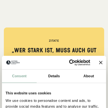
ZITATE
„Wer stark ist, muss auch gut
sein.“
aus Kennst du Pippi Langstrumpf?
Consent
Details
About
DIE PIPPI-LANGSTRUMPF-SAMMLUNG
This website uses cookies
We use cookies to personalise content and ads, to
NEU
-15%
provide social media features and to analyse our traffic.